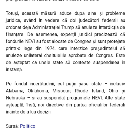
Totuși, această măsură aduce după sine și probleme
juridice, având în vedere că doi judecători federali au
ordonat deja Administrației Trump să anuleze interdicția de
finanțare. De asemenea, experții juridici precizează că
fondurile NEVI au fost alocate de Congres și sunt protejate
printr-o lege din 1974, care interzice președintelui să
anuleze unilateral cheltuielile aprobate de Congres. Este
de așteptat ca unele state să conteste suspendarea în
instanță.
Pe fondul incertitudinii, cel puțin șase state – inclusiv
Alabama, Oklahoma, Missouri, Rhode Island, Ohio și
Nebraska – și-au suspendat programele NEVI. Alte state
așteaptă, însă, noi directive din partea oficialilor federali
înainte de a lua decizii.
Sursă:
Politico