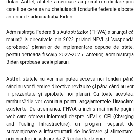
dolari. Astfel, statele americane au primit o solicitare prin
care li se cere să nu cheltuiască fondurile federale alocate
anterior de administrația Biden.
Administrația Federală a Autostrăzilor (FHWA) a anunțat că
renunță la directivele din 2023 privind NEVI și “suspendă
aprobarea” planurilor de implementare depuse de state,
pentru perioada fiscală 2022-2025. Anterior, Administrația
Biden aprobase acele planuri.
Astfel, statele nu vor mai putea accesa noi fonduri până
când nu vor fi emise directive revizuite și până când nu vor
fi prezentate și aprobate noi planuri. Cu toate acestea,
rambursările vor continua pentru angajamentele financiare
existente. De asemenea, FHWA a închis mai multe pagini
web care ofereau informații despre NEVI și CFI (Charging
and Fueling Infrastructure), un program separat de
subvenționare a infrastructurii de încărcare și alimentare,
prin granturi, în valoare de 2,5 miliarde de euro.