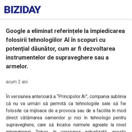
Google a eliminat referințele la împiedicarea
folosirii tehnologiilor AI în scopuri cu
potențial dăunător, cum ar fi dezvoltarea
instrumentelor de supraveghere sau a
armelor.
acum 2 ani
În versiunea anterioară a “Principiilor AI”, compania sublinia
că nu va urmări să permită ca tehnologiile sale să fie
folosite ca mijloace de a provoca sau de a facilita în mod
direct vătămarea oamenilor și nici în tehnologii pentru
supraveghere, care să încalce normele agreate la nivel
internațional. Totuși, în versiunea actualizată, aceste