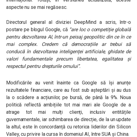
aspecte nu se mai regăsesc.
Directorul general al diviziei DeepMind a scris, într-o
postare pe blogul Google, că
“are loc o competiție globală
pentru dezvoltarea AI, într-un peisaj geopolitic din ce în ce
mai complex. Credem că democrațiile ar trebui să
conducă în dezvoltarea inteligenței artificiale, ghidate de
valori fundamentale precum libertatea, egalitatea și
respectul pentru drepturile omului”
.
Modificările au venit înainte ca Google să își anunțe
rezultatele financiare, care au fost sub așteptări și au dus
la o scădere a acțiunilor, pe bursă, de până la 9%. Noua
politică reflectă ambițiile tot mai mari ale Google de a
atrage tot mai mulți clienți, inclusiv entitățile
guvernamentale, iar schimbarea de direcție, de la un update
la altul, este în concordanță cu retorica liderilor din Silicon
Valley, cu privire la cursa în domeniul AI, între SUA și China.