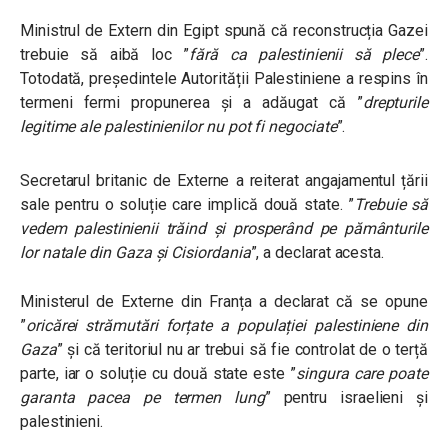
Ministrul de Extern din Egipt spună că reconstrucția Gazei
trebuie să aibă loc ”
fără ca palestinienii să plece
”.
Totodată, președintele Autorității Palestiniene a respins în
termeni fermi propunerea și a adăugat că ”
drepturile
legitime ale palestinienilor nu pot fi negociate
”.
Secretarul britanic de Externe a reiterat angajamentul țării
sale pentru o soluție care implică două state. ”
Trebuie să
vedem palestinienii trăind și prosperând pe pământurile
lor natale din Gaza și Cisiordania
”, a declarat acesta.
Ministerul de Externe din Franța a declarat că se opune
”
oricărei strămutări forțate a populației palestiniene din
Gaza
” și că teritoriul nu ar trebui să fie controlat de o terță
parte, iar o soluție cu două state este ”
singura care poate
garanta pacea pe termen lung
” pentru israelieni și
palestinieni.