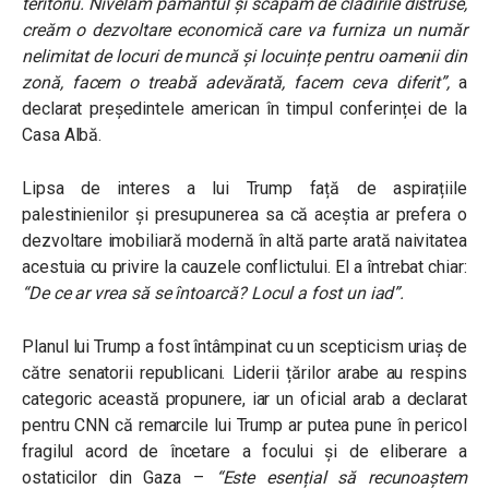
teritoriu. Nivelăm pământul și scăpăm de clădirile distruse,
creăm o dezvoltare economică care va furniza un număr
nelimitat de locuri de muncă și locuințe pentru oamenii din
zonă, facem o treabă adevărată, facem ceva diferit”,
a
declarat președintele american în timpul conferinței de la
Casa Albă.
Lipsa de interes a lui Trump față de aspirațiile
palestinienilor și presupunerea sa că aceștia ar prefera o
dezvoltare imobiliară modernă în altă parte arată naivitatea
acestuia cu privire la cauzele conflictului. El a întrebat chiar:
“De ce ar vrea să se întoarcă? Locul a fost un iad”.
Planul lui Trump a fost întâmpinat cu un scepticism uriaș de
către senatorii republicani. Liderii țărilor arabe au respins
categoric această propunere, iar un oficial arab a declarat
pentru CNN că remarcile lui Trump ar putea pune în pericol
fragilul acord de încetare a focului și de eliberare a
ostaticilor din Gaza –
“Este esențial să recunoaștem