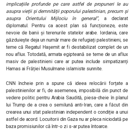
implicațiile profunde pe care astfel de propuneri le au
asupra vieții și demnității poporului palestinian, precum și
asupra Orientului Mijlociu în general”
,
a declarat
diplomatul. Pentru ca acest plan să funcționeze, este
nevoie de banii și terenurile statelor arabe. Iordania, care
găzduiește deja un număr mare de refugiați palestinieni, se
teme că Regatul Hașemit ar fi destabilizat complet de un
nou aflux. Totodată, armata egipteană se teme de un aflux
masiv de palestinieni care ar putea include simpatizanți
Hamas ai Frăției Musulmane islamiste sunnite.
CNN încheie prin a spune că ideea relocării forțate a
palestinienilor ar fi, de asemenea, imposibilă din punct de
vedere politic pentru Arabia Saudită, piesa-cheie în planul
lui Trump de a crea o semilună anti-Iran, care a făcut din
crearea unui stat palestinian independent o condiție a unui
astfel de acord. Locuitorii din Gaza nu ar pleca niciodată pe
baza promisiunilor că într-o zi
s-ar putea întoarce.