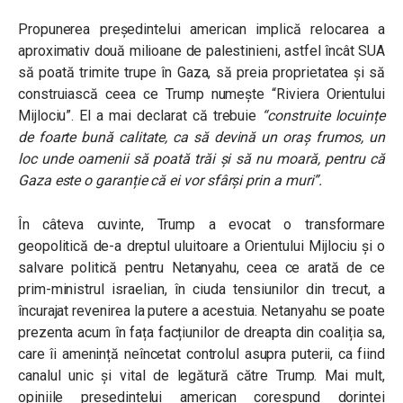
Propunerea președintelui american implică relocarea a
aproximativ două milioane de palestinieni, astfel încât SUA
să poată trimite trupe în Gaza, să preia proprietatea și să
construiască ceea ce Trump numește “Riviera Orientului
Mijlociu”. El a mai declarat că trebuie
“construite locuințe
de foarte bună calitate, ca să devină un oraș frumos, un
loc unde oamenii să poată trăi și să nu moară, pentru că
Gaza este o garanție că ei vor sfârși prin a muri”.
În câteva cuvinte, Trump a evocat o transformare
geopolitică de-a dreptul uluitoare a Orientului Mijlociu și o
salvare politică pentru Netanyahu, ceea ce arată de ce
prim-ministrul israelian, în ciuda tensiunilor din trecut, a
încurajat revenirea la putere a acestuia. Netanyahu se poate
prezenta acum în fața facțiunilor de dreapta din coaliția sa,
care îi amenință neîncetat controlul asupra puterii, ca fiind
canalul unic și vital de legătură către Trump. Mai mult,
opiniile președintelui american corespund dorinței