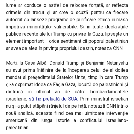
lume ar conduce o astfel de relocare forțată, ar reflecta
crimele din trecut și ar crea o scuză pentru ca fiecare
autocrat să lanseze programe de purificare etnică în masă
împotriva minorităților vulnerabile. Și, în toate declarațiile
publice recente ale lui Trump cu privire la Gaza, lipsește un
element important – orice sentiment că poporul palestinian
ar avea de ales în privința propriului destin, notează CNN.
Marți, la Casa Albă, Donald Trump și Benjamin Netanyahu
au avut prima întâlnire de la începerea celui de-al doilea
mandat al președintelui Statelor Unite, timp în care Trump
și-a exprimat ideea ca Fâșia Gaza, locuită de palestinieni și
distrusă în ultimul an de către bombardamentele
israeliene,
să fie preluată de SUA.
Prim-ministrul israelian
nu și-a putut stăpâni rânjetul de pe față, notează CNN într-o
nouă analiză, aceasta fiind cea mai uimitoare intervenție
americană din lunga istorie a conflictului israeliano-
palestinian.