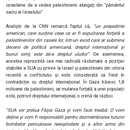
israeliene de a vedea palestinienii alungați din “pământul
sacru al Israelului”.
Analiștii de la CNN remarcă faptul că,
“un președinte
american, care susține ceea ce ar fi expulzarea forțată a
palestinienilor din casele lor, într-un exod care ar submina
decenii de politică americană, dreptul internațional și
bunul simț, este de-a dreptul uluitor
”
. De asemenea,
acestea reprezintă cea mai radicală răsturnare a poziției
stabilite a SUA cu privire la Israel și palestinieni din istoria
recentă a conflictului și este considerată ca fiind în
contradicție cu dreptul internațional. În Gaza trăiesc 1,8
milioane de palestinieni, iar mutarea forțată a unei populații
este, potrivit dreptului internațional, o crimă de război.
“SUA vor prelua Fâșia Gaza și vom face treabă. O vom
deține și vom fi responsabili pentru dezmembrarea tuturor
bombelor periculoase neexplodate și a altor arme din