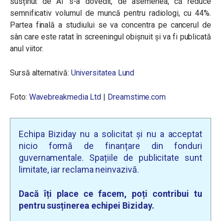
susținut de AI s-a dovedit, de asemenea, că reduce
semnificativ volumul de muncă pentru radiologi, cu 44%.
Partea finală a studiului se va concentra pe cancerul de
sân care este ratat în screeningul obișnuit și va fi publicată
anul viitor.
Sursă alternativă:
Universitatea Lund
Foto:
Wavebreakmedia Ltd
|
Dreamstime.com
Echipa Biziday nu a solicitat și nu a acceptat
nicio formă de finanțare din fonduri
guvernamentale. Spațiile de publicitate sunt
limitate, iar reclama neinvazivă.
Dacă îți place ce facem, poți contribui tu
pentru susținerea echipei Biziday.