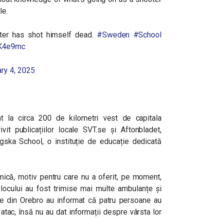
le.
ter has shot himself dead.
#Sweden
#School
NK4e9mc
ry 4, 2025
at la circa 200 de kilometri vest de capitala
ivit publicațiilor locale SVT.se și Aftonbladet,
ska School, o instituție de educație dedicată
amică, motiv pentru care nu a oferit, pe moment,
a locului au fost trimise mai multe ambulanțe și
cale din Orebro au informat că patru persoane au
 atac, însă nu au dat informații despre vârsta lor