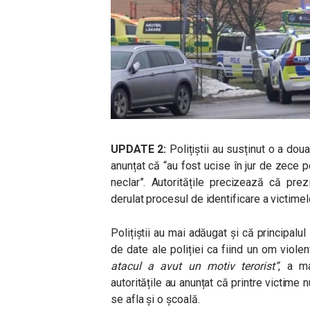
UPDATE 2:
Polițiștii au susținut o a dou
anunțat că “au fost ucise în jur de zece 
neclar”. Autoritățile precizează că pre
derulat procesul de identificare a victimel
Polițiștii au mai adăugat și că principalu
de date ale poliției ca fiind un om viol
atacul a avut un motiv terorist”
, a ma
autoritățile au anunțat că printre victime
se afla și o școală.