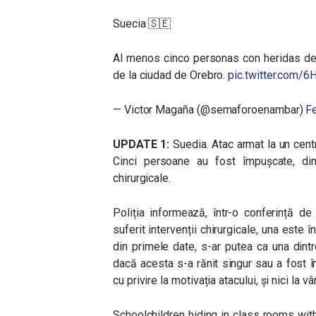
Suecia 🇸🇪
Al menos cinco personas con heridas de 
de la ciudad de Orebro.
pic.twitter.com
— Victor Magaña (@semaforoenambar)
Fe
UPDATE 1:
Suedia. Atac armat la un centr
Cinci persoane au fost împușcate, din
chirurgicale.
Poliția informează, într-o conferință d
suferit intervenții chirurgicale, una este î
din primele date, s-ar putea ca una dintr
dacă acesta s-a rănit singur sau a fost îm
cu privire la motivația atacului, și nici la vâ
Schoolchildren hiding in class rooms wi