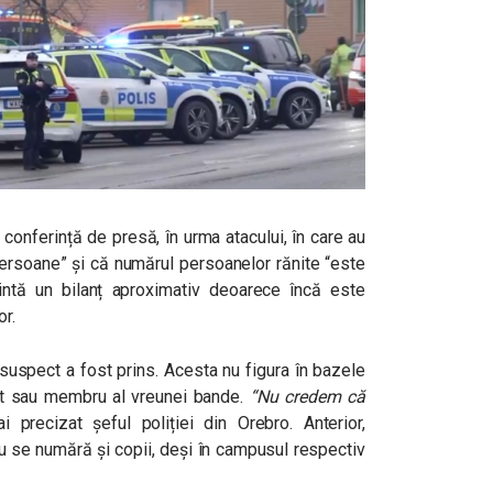
a conferință de presă, în urma atacului, în care au
persoane” și că numărul persoanelor rănite “este
zintă un bilanț aproximativ deoarece încă este
or.
l suspect a fost prins. Acesta nu figura în bazele
ent sau membru al vreunei bande.
“Nu credem că
i precizat șeful poliției din Orebro. Anterior,
 nu se numără și copii, deși în campusul respectiv