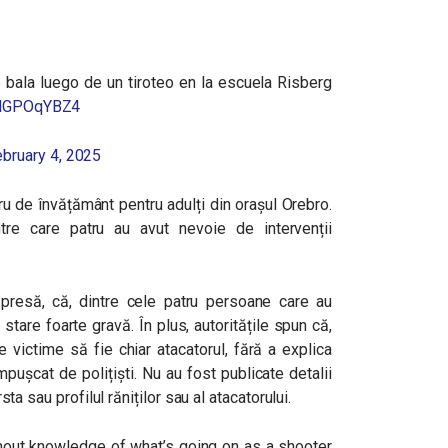
bala luego de un tiroteo en la escuela Risberg
/6HGPOqYBZ4
bruary 4, 2025
u de învățământ pentru adulți din orașul Orebro.
tre care patru au avut nevoie de intervenții
e presă, că, dintre cele patru persoane care au
n stare foarte gravă. În plus, autoritățile spun că,
e victime să fie chiar atacatorul, fără a explica
pușcat de polițiști. Nu au fost publicate detalii
rsta sau profilul răniților sau al atacatorului.
thout knowledge of what’s going on as a shooter