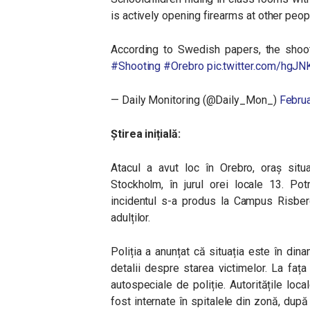
is actively opening firearms at other peop
According to Swedish papers, the shoo
#Shooting
#Orebro
pic.twitter.com/hgJ
— Daily Monitoring (@Daily_Mon_)
Februa
Știrea inițială:
Atacul a avut loc în Orebro, oraș situ
Stockholm, în jurul orei locale 13. Potr
incidentul s-a produs la Campus Risberg
adulților.
Poliția a anunțat că situația este în din
detalii despre starea victimelor. La faț
autospeciale de poliție. Autoritățile lo
fost internate în spitalele din zonă, după