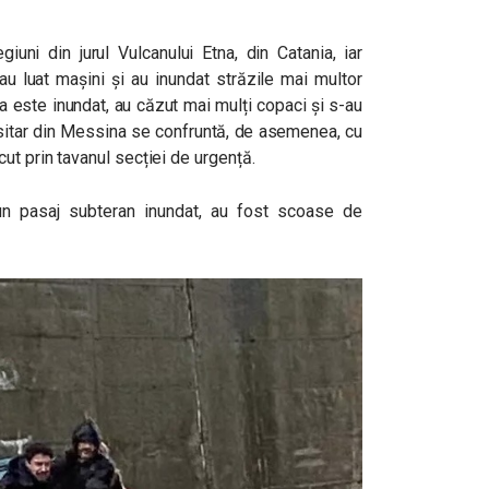
giuni din jurul Vulcanului Etna, din Catania, iar
u luat mașini și au inundat străzile mai multor
na este inundat, au căzut mai mulți copaci și s-au
rsitar din Messina se confruntă, de asemenea, cu
ut prin tavanul secției de urgență.
-un pasaj subteran inundat, au fost scoase de