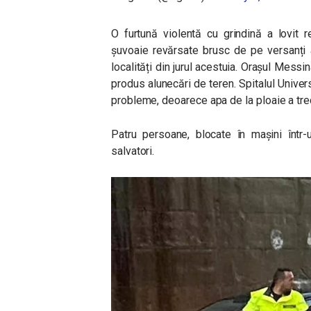
O furtună violentă cu grindină a lovit re
șuvoaie revărsate brusc de pe versanți a
localități din jurul acestuia. Orașul Messi
produs alunecări de teren. Spitalul Unive
probleme, deoarece apa de la ploaie a trec
Patru persoane, blocate în mașini într
salvatori.