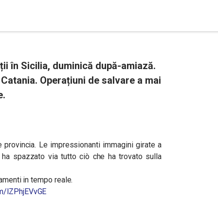
ații în Sicilia, duminică după-amiază.
 Catania. Operațiuni de salvare a mai
e.
provincia. Le impressionanti immagini girate a
 ha spazzato via tutto ciò che ha trovato sulla
amenti in tempo reale.
com/lZPhjEVvGE