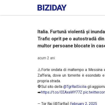
Italia. Furtună violentă și inund
Trafic oprit pe o autostradă din
multor persoane blocate în cas
acum 2 ani
⚠️Forte ondata di maltempo a Messina e 
Zafferia, dove un torrente è esondato e
propria strada.
🛑Sul sito della
@TgrRaiSicilia
gli aggiorn
➡️
https://t.co/EEAxaWY77Z
pic.twitter.
— Tgr Rai (@TgrRai)
February 2, 2025