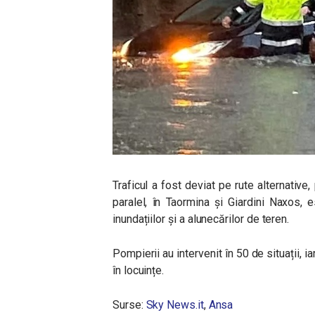
Traficul a fost deviat pe rute alternativ
paralel, în Taormina și Giardini Naxos, e
inundațiilor și a alunecărilor de teren.
Pompierii au intervenit în 50 de situații, i
în locuințe.
Surse:
Sky News.it
,
Ansa