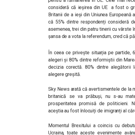
pentru a rămânerea în UE. Cele mai rece
consideră că ieșirea din UE a fost o gre
Britanii de a ieși din Uniunea Europeană a
că 55% dintre respondenți consideră de
asemenea, trei din patru tinerii cu vârste î
șansa de a vota la referendum, cred că pă
În ceea ce privește situația pe partide, 
alegeri și 80% dintre reformiștii din Mare
decizia corectă. 80% dintre alegătorii 
alegere greșită.
Sky News arată că avertismentele de la m
britanică se va prăbuși, nu s-au mate
prosperitatea promisă de politicieni. N
aceștia au fost înlocuiți de imigranți al căr
Momentul Brexitului a coincis cu debut
Ucraina, toate aceste evenimente avân