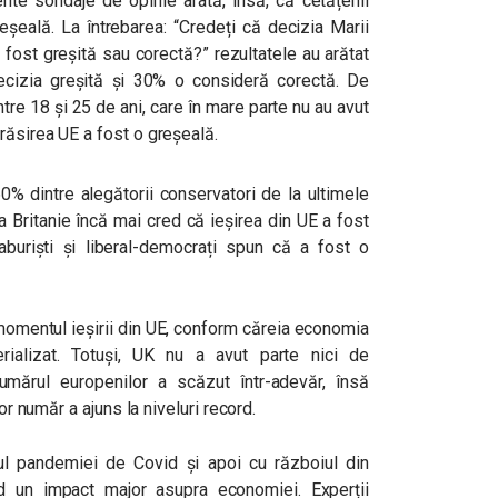
nte sondaje de opinie arată, însă, că cetățenii
șeală. La întrebarea: “Credeți că decizia Marii
 fost greșită sau corectă?” rezultatele au arătat
cizia greșită și 30% o consideră corectă. De
ntre 18 și 25 de ani, care în mare parte nu au avut
răsirea UE a fost o greșeală.
60% dintre alegătorii conservatori de la ultimele
a Britanie încă mai cred că ieșirea din UE a fost
laburişti și liberal-democrați spun că a fost o
omentul ieșirii din UE, conform căreia economia
rializat. Totuși, UK nu a avut parte nici de
umărul europenilor a scăzut într-adevăr, însă
or număr a ajuns la niveluri record.
ul pandemiei de Covid și apoi cu războiul din
d un impact major asupra economiei. Experții