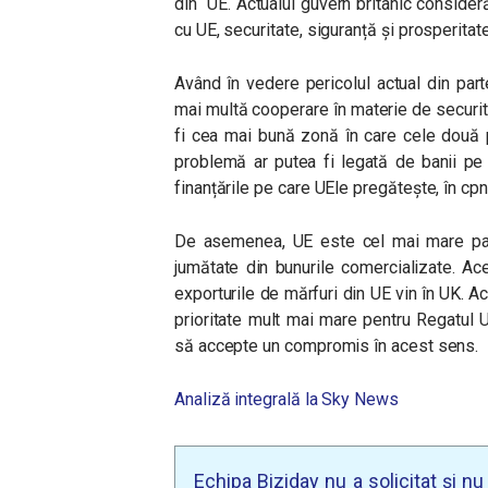
din UE. Actualul guvern britanic consideră
cu UE, securitate, siguranță și prosperitate
Având în vedere pericolul actual din part
mai multă cooperare în materie de securit
fi cea mai bună zonă în care cele două păr
problemă ar putea fi legată de banii pe
finanțările pe care UEle pregătește, în cpn
De asemenea, UE este cel mai mare parte
jumătate din bunurile comercializate. Ac
exporturile de mărfuri din UE vin în UK. 
prioritate mult mai mare pentru Regatul U
să accepte un compromis în acest sens.
Analiză integrală la Sky News
Echipa Biziday nu a solicitat și n