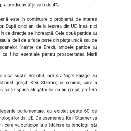
ra productivității va fi de 4%.
eană este în continuare o problemă de interes
lor. După cinci ani de la ieșirea din UE, însă, nici
ct în ce direcție se îndreaptă. Cele două partide au
UE sau a ideii de a face parte din piaţa unică sau de
rsoanelor. Înainte de Brexit, ambele partide au
i ca fiind esențiale pentru prosperitatea Marii
re încă susțin Brexitul, inclusiv Nigel Farage, au
tionat greșit. Keir Starmer, în schimb, care a
oc să le spună alegătorilor că au greșit, preferă
 alegerile parlamentare, au existat peste 60 de
 omologii lor din UE. De asemenea, Keir Starmer va
ani, care va participa la o întâlnire cu omologii săi