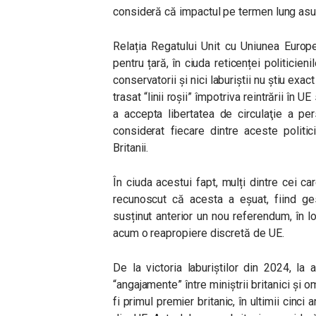
consideră că impactul pe termen lung asup
Relația Regatului Unit cu Uniunea Europ
pentru țară, în ciuda reticenței politicieni
conservatorii și nici laburiștii nu știu exa
trasat “linii roşii” împotriva reintrării în 
a accepta libertatea de circulaţie a pe
considerat fiecare dintre aceste politic
Britanii.
În ciuda acestui fapt, mulți dintre cei ca
recunoscut că acesta a eșuat, fiind ges
susținut anterior un nou referendum, în l
acum o reapropiere discretă de UE.
De la victoria laburiştilor din 2024, la
“angajamente” între miniştrii britanici şi
fi primul premier britanic, în ultimii cinci 