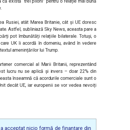
 că există “trei piloni” pentru o relație mai bună
.
ea Rusiei, atât Marea Britanie, cât și UE doresc
ate. Astfel, subliniază Sky News, aceasta pare a
ți pot îmbunătăți relațiile bilaterale. Totuși, o
 care UK îi acordă în domeniu, având în vedere
textul amenințărilor lui Trump.
ner comercial al Marii Britanii, reprezentând
est lucru nu se aplică și invers – doar 22% din
Aceasta înseamnă că acordurile comerciale sunt o
nit decât UE, iar europenii se vor vedea nevoiți
u a acceptat nicio formă de finanțare din