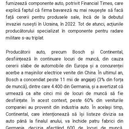
furnizează componente auto, potrivit Financial Times, care
explică faptul că firma bavareză nu mai reușește să facă
față cererii pentru produsele sale, încă de la debutul
invaziei rusești în Ucraina, în 2022. Tot de atunci, acțiunile
producătorului specializat în componente pentru radare
militare s-au triplat.
Producătorii auto, precum Bosch și Continental,
desființează în continuare locuri de muncă, din cauza
cererii slabe de automobile din Europa și a concurenței
acerbe a mașinilor electrice venite din China. În ultimul an,
Bosch a concendiat peste 11 mii de angajați (3% din forța
de muncă), dintre care 4.400 din Germania, și a avertizat că
urmează ca alte cinci mii de locuri de muncă să fie
desființate. În acest context, peste 60% din veniturile
companiei au provenit din industria auto. În același timp,
Continental, care intenționează să își listeze divizia sa
auto până la finalul anului, va închide patru fabrici din
Germania, decizia afectând 600 de locuri de muncă.