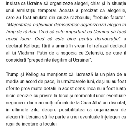
insista ca Ucraina să organizeze alegeri, chiar și în situația
unui armistițiu temporar. Acesta a precizat că alegerile,
care au fost anulate din cauza războiului, “trebuie făcute”.
“Majoritatea națiunilor democratice organizează alegeri în
timp de război. Cred că este important ca Ucraina să facă
acest lucru. Cred că este bine pentru democrație”
, a
declarat Kellogg, fără a aminti în vreun fel refuzul declarat
al lui Vladimir Putin de a negocia cu Zelenski, pe care îl
consideră “președinte ilegitim al Ucrainei”.
Trump și Kellog au menționat că lucrează la un plan de a
media un acord de pace, în următoarele luni, deși nu au fost
oferite prea multe detalii în acest sens. Încă nu a fost luată
nicio decizie cu privire la locul și momentul unor eventuale
negocieri, dar mai mulți oficiali de la Casa Albă au discutat,
în ultimele zile, despre posibilitatea ca organizarea de
alegeri în Ucraina să fie parte a unei eventuale înțelegeri cu
rușii de încetare a focului.