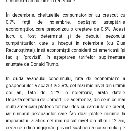
economiei să nu intre în recesiune.
În decembrie, cheltuielile consumatorilor au crescut cu
0,7% față de noiembrie, depășind așteptările
economiștilor, care preconizau o creștere de 0,5%. Acest
lucru a fost determinat și de debutul sezonului
cumpărăturilor, care a început în noiembrie (cu Ziua
Recunoștinței), însă economiștii consideră că americanii își
fac și “provizii”, în așteptarea tarifelor suplimentare
anunțate de Donald Trump.
În ciuda avansului consumului, rata de economisire a
gospodăriilor a scăzut la 3,8%, cel mai mic nivel din ultimii
doi ani, față de 4,1% în noiembrie, arată datele
Departamentului de Comerț. De asemenea, din ce în ce mai
mulți americani plătesc tot mai des cu cardurile de credit,
iar numărul persoanelor care fac doar plățile minime la
împrumuturi a atins cel mai ridicat nivel din ultimii 12 ani,
ceea ce ridică îngrijorări privind susținerea consumului pe