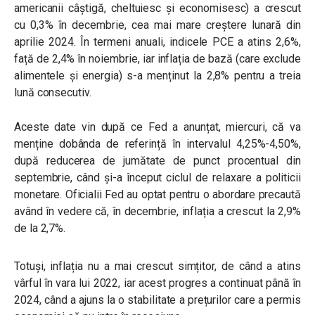
americanii câștigă, cheltuiesc și economisesc) a crescut
cu 0,3% în decembrie, cea mai mare creștere lunară din
aprilie 2024. În termeni anuali, indicele PCE a atins 2,6%,
față de 2,4% în noiembrie, iar inflația de bază (care exclude
alimentele și energia) s-a menținut la 2,8% pentru a treia
lună consecutiv.
Aceste date vin după ce Fed a anunțat, miercuri, că va
menține dobânda de referință în intervalul 4,25%-4,50%,
după reducerea de jumătate de punct procentual din
septembrie, când și-a început ciclul de relaxare a politicii
monetare. Oficialii Fed au optat pentru o abordare precaută
având în vedere că, în decembrie, inflația a crescut la 2,9%
de la 2,7%.
Totuși, inflația nu a mai crescut simțitor, de când a atins
vârful în vara lui 2022, iar acest progres a continuat până în
2024, când a ajuns la o stabilitate a prețurilor care a permis