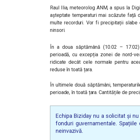
Raul Ilia, meteorolog ANM, a spus la Dig
așteptate temperaturi mai scăzute față d
multe recorduri. Vor fi precipitații slabe
ninsori.
În a doua săptămână (10.02 – 17.02) 
perioadă, cu excepția zonei de nord-ves
ridicate decât cele normale pentru aceas
reduse în toată țara.
În ultimele două săptămâni, temperaturil
perioade, în toată țara. Cantitățile de precip
Echipa Biziday nu a solicitat și n
fonduri guvernamentale. Spațiile d
neinvazivă.