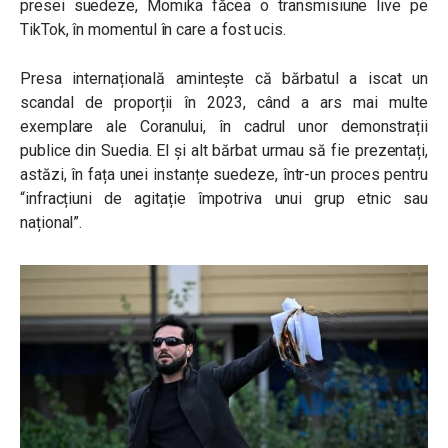
presei suedeze, Momika făcea o transmisiune live pe
TikTok, în momentul în care a fost ucis.
Presa internațională amintește că bărbatul a iscat un
scandal de proporții în 2023, când a ars mai multe
exemplare ale Coranului, în cadrul unor demonstrații
publice din Suedia. El și alt bărbat urmau să fie prezentați,
astăzi, în fața unei instanțe suedeze, într-un proces pentru
“infracțiuni de agitație împotriva unui grup etnic sau
național”.