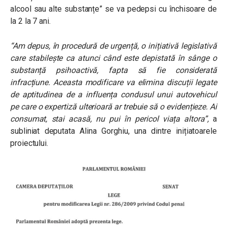
alcool sau alte substanțe” se va pedepsi cu închisoare de
la 2 la 7 ani.
“Am depus, în procedură de urgență, o inițiativă legislativă
care stabilește ca atunci când este depistată în sânge o
substanță psihoactivă, fapta să fie considerată
infracțiune. Aceasta modificare va elimina discuții legate
de aptitudinea de a influența condusul unui autovehicul
pe care o expertiză ulterioară ar trebuie să o evidențieze. Ai
consumat, stai acasă, nu pui în pericol viața altora”,
a
subliniat deputata Alina Gorghiu, una dintre inițiatoarele
proiectului.