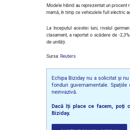
Modele hibrid au reprezentat un procent r
mamă, în timp ce vehiculele full electric 
La începutul acestei luni, rivalul germa
clasament, a raportat o scădere de -2,3% 
de unități.
Sursa:
Reuters
Echipa Biziday nu a solicitat și n
fonduri guvernamentale. Spațiile d
neinvazivă.
Dacă îți place ce facem, poți c
Biziday.