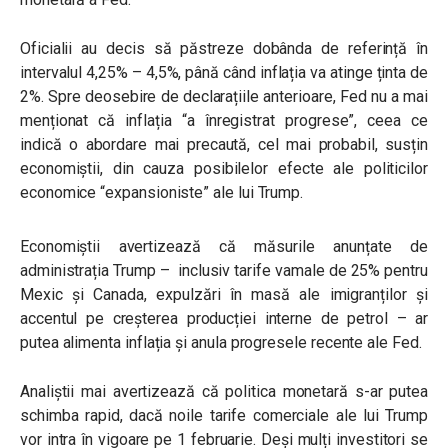
Oficialii au decis să păstreze dobânda de referință în
intervalul 4,25% – 4,5%, până când inflația va atinge ținta de
2%. Spre deosebire de declarațiile anterioare, Fed nu a mai
menționat că inflația “a înregistrat progrese”, ceea ce
indică o abordare mai precaută, cel mai probabil, susțin
economiștii, din cauza posibilelor efecte ale politicilor
economice “expansioniste” ale lui Trump.
Economiștii avertizează că măsurile anunțate de
administrația Trump – inclusiv tarife vamale de 25% pentru
Mexic și Canada, expulzări în masă ale imigranților și
accentul pe creșterea producției interne de petrol – ar
putea alimenta inflația și anula progresele recente ale Fed.
Analiștii mai avertizează că politica monetară s-ar putea
schimba rapid, dacă noile tarife comerciale ale lui Trump
vor intra în vigoare pe 1 februarie. Deși mulți investitori se