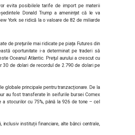
vor evita posibilele tarife de import pe materii
reședintele Donald Trump a amenințat că le va
New York se ridică la o valoare de 82 de miliarde
ate de prețurile mai ridicate pe piața Futures din
stă oportunitate i-a determinat pe traderi să
este Oceanul Atlantic. Prețul aurului a crescut cu
ar 30 de dolari de recordul de 2.790 de dolari pe
e globale principale pentru tranzacționare. De la
ur au fost transferate în seifurile bursei Comex
e a stocurilor cu 75%, până la 926 de tone – cel
inclusiv instituții financiare, alte bănci centrale,