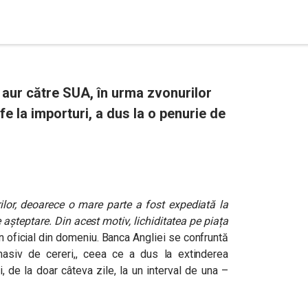
e aur către SUA, în urma zvonurilor
e la importuri, a dus la o penurie de
ilor, deoarece o mare parte a fost expediată la
e așteptare. Din acest motiv, lichiditatea pe piața
n oficial din domeniu. Banca Angliei se confruntă
masiv de cereri,, ceea ce a dus la extinderea
, de la doar câteva zile, la un interval de una –