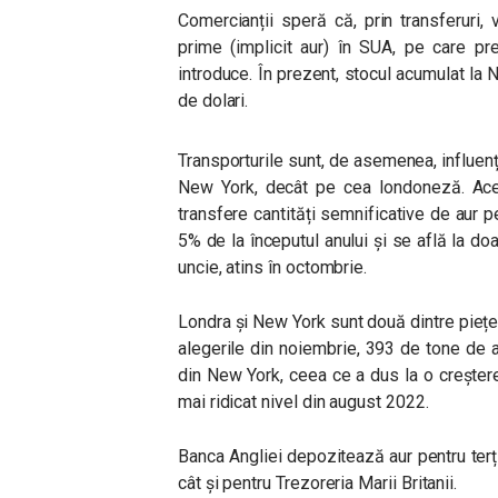
Comercianții speră că, prin transferuri, 
prime (implicit aur) în SUA, pe care p
introduce. În prezent, stocul acumulat la 
de dolari.
Transporturile sunt, de asemenea, influenț
New York, decât pe cea londoneză. Acea
transfere cantități semnificative de aur p
5% de la începutul anului și se află la do
uncie, atins în octombrie.
Londra și New York sunt două dintre piețel
alegerile din noiembrie, 393 de tone de a
din New York, ceea ce a dus la o creșter
mai ridicat nivel din august 2022.
Banca Angliei depozitează aur pentru terți, 
cât și pentru Trezoreria Marii Britanii.