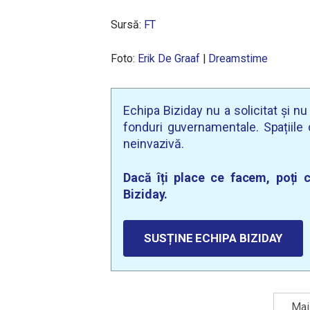
Sursă:
FT
Foto:
Erik De Graaf
|
Dreamstime
Echipa Biziday nu a solicitat și n
fonduri guvernamentale. Spațiile d
neinvazivă.
Dacă îți place ce facem, poți c
Biziday.
SUSȚINE ECHIPA BIZIDAY
Mai 