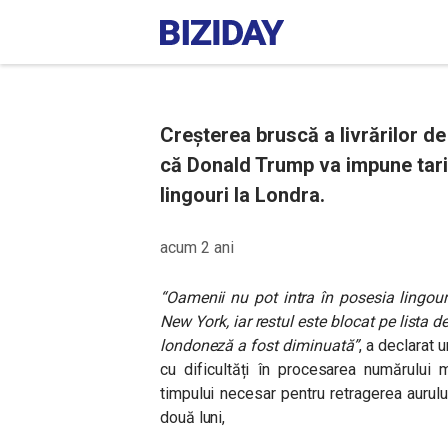
Creșterea bruscă a livrărilor d
că Donald Trump va impune tarif
lingouri la Londra.
acum 2 ani
“Oamenii nu pot intra în posesia lingour
New York, iar restul este blocat pe lista d
londoneză a fost diminuată”
,
a declarat u
cu dificultăți în procesarea numărului 
timpului necesar pentru retragerea aurului
două luni,