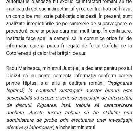
Autoritățile olandeze nu exclud ca infractori români să fie
implicați direct sau indirect în jaf și ca cei trei hoți să fi avut
un complice, mai scrie publicația olandeză. În prezent, sunt
analizate înregistrările de pe camerele de supraveghere, o
procedură care ar putea dura mai mult timp. În continuare,
instituția face apel la oameni să le comunice orice fel de
informație care ar putea fi legată de furtul Coifului de la
Coțofenești și celor trei brățări de aur.
Radu Marinescu, ministrul Justiției, a declarat pentru postul
Digi24 că nu poate comenta informația conform căreia
printre făptași s-ar afla și cetățeni români:
“Indignarea
legitimă, în contextul sustragerii acestor bunuri, este
susceptibilă să creeze o serie de speculații, de interpretări,
de discuții. Rigoarea, însă, trebuie să caracterizeze
ancheta. Aceste lucruri trebuie să fie stabilite prin
administrare de probe, prin efectuarea unei investigații
efective și laborioase”
, a încheiat ministrul.