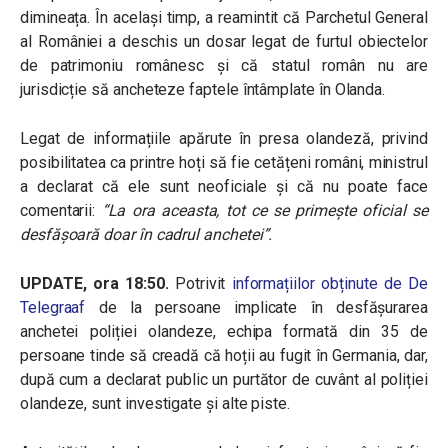
dimineața. În același timp, a reamintit că Parchetul General
al României a deschis un dosar legat de furtul obiectelor
de patrimoniu românesc și că statul român nu are
jurisdicție să ancheteze faptele întâmplate în Olanda.
Legat de informațiile apărute în presa olandeză, privind
posibilitatea ca printre hoți să fie cetățeni români, ministrul
a declarat că ele sunt neoficiale și că nu poate face
comentarii:
“La ora aceasta, tot ce se primește oficial se
desfășoară doar în cadrul anchetei”.
UPDATE, ora 18:50.
Potrivit
informațiilor obținute de De
Telegraaf
de la persoane implicate în desfășurarea
anchetei poliției olandeze, echipa formată din 35 de
persoane tinde să creadă că hoții au fugit în Germania, dar,
după cum a declarat public un purtător de cuvânt al poliției
olandeze, sunt investigate și alte piste.