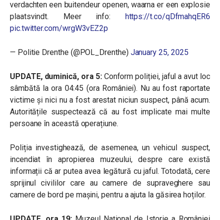
verdachten een buitendeur openen, waarna er een explosie
plaatsvindt. Meer info:
https://t.co/qDfmahqER6
pic.twitter.com/wrgW3vEZ2p
— Politie Drenthe (@POL_Drenthe)
January 25, 2025
UPDATE, duminică, ora 5:
Conform poliției, jaful a avut loc
sâmbătă la ora 04:45 (ora României). Nu au fost raportate
victime și nici nu a fost arestat niciun suspect, până acum.
Autoritățile suspectează că au fost implicate mai multe
persoane în această operațiune.
Poliția investighează, de asemenea, un vehicul suspect,
incendiat în apropierea muzeului, despre care există
informații că ar putea avea legătură cu jaful. Totodată, cere
sprijinul civililor care au camere de supraveghere sau
camere de bord pe mașini, pentru a ajuta la găsirea hoților.
UPDATE, ora 19:
Muzeul Național de Istorie a României