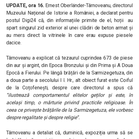
UPDATE, ora 16.
Ernest Oberländer-Târnoveanu, directorul
Muzeului Național de Istorie a României, a declarat pentru
postul Digi24 că, din informațiile primite de el, hoții au
spart singurul zid exterior al unei clădiri de beton armat și
au mers direct la vitrinele în care erau expuse piesele
dacice.
Târnoveanu a explicat că tezaurul cuprindea 673 de piese
din aur și argint, din Epoca Bronzului și din Prima și A Doua
Epocă a Fierului. Pe lângă brățări de la Sarmizegetuza, din
a doua parte a secolului I î. Hr., alt obiect furat este Coiful
de la Coțofenești, despre care directorul a spus că
“ilustrează comportamentul elitelor geților și este, în
același timp, o mărturie privind practicile religioase. În
ceea ce privește brățările de la Sarmizegetuza, ele vorbesc
despre regalitate și despre religie”.
Târnoveanu a detaliat că,
duminică, expoziția urma să se