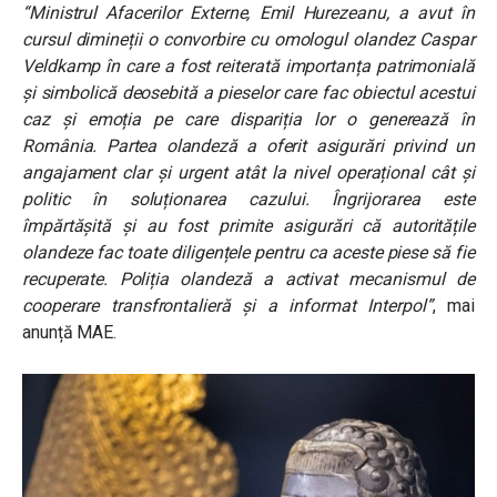
“Ministrul Afacerilor Externe, Emil Hurezeanu, a avut în
cursul dimineții o convorbire cu omologul olandez Caspar
Veldkamp în care a fost reiterată importanța patrimonială
și simbolică deosebită a pieselor care fac obiectul acestui
caz și emoția pe care dispariția lor o generează în
România. Partea olandeză a oferit asigurări privind un
angajament clar și urgent atât la nivel operațional cât și
politic în soluționarea cazului. Îngrijorarea este
împărtășită și au fost primite asigurări că autoritățile
olandeze fac toate diligențele pentru ca aceste piese să fie
recuperate. Poliția olandeză a activat mecanismul de
cooperare transfrontalieră și a informat Interpol”
, mai
anunță MAE.