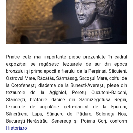
Printre cele mai importante piese prezentate în cadrul
expoziției se regăsesc tezaurele de aur din epoca
bronzului și prima epocă a fierului de la Perșinari, Săcuieni,
Ostrovul Mare, Răcătău, Sărmășag, Sacoșul Mare, coiful de
la Coțofenești, diadema de la Bunești-Averești, piese din
tezaurele de la Agighiol, Peretu, Cucuteni-Băiceni,
Stâncești, brățările dacice din Sarmizegetusa Regia,
tezaurele de argintărie geto-dacică de la Epureni,
Sâncrăieni, Lupu, Sângeru de Pădure, Solonețu Nou,
București-Herăstrău, Senereuș și Poiana Gorj, conform
Historia.ro