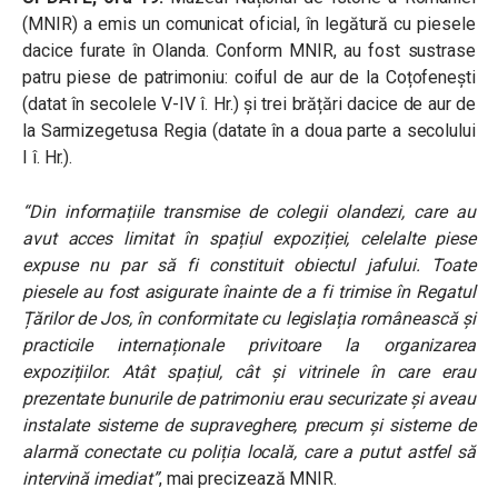
(MNIR) a emis un comunicat oficial, în legătură cu piesele
dacice furate în Olanda. Conform MNIR, au fost sustrase
patru piese de patrimoniu: coiful de aur de la Coțofenești
(datat în secolele V-IV î. Hr.) și trei brățări dacice de aur de
la Sarmizegetusa Regia (datate în a doua parte a secolului
I î. Hr.).
“Din informațiile transmise de colegii olandezi, care au
avut acces limitat în spațiul expoziției, celelalte piese
expuse nu par să fi constituit obiectul jafului. Toate
piesele au fost asigurate înainte de a fi trimise în Regatul
Țărilor de Jos, în conformitate cu legislația românească și
practicile internaționale privitoare la organizarea
expozițiilor. Atât spațiul, cât și vitrinele în care erau
prezentate bunurile de patrimoniu erau securizate și aveau
instalate sisteme de supraveghere, precum și sisteme de
alarmă conectate cu poliția locală, care a putut astfel să
intervină imediat”
, mai precizează MNIR.