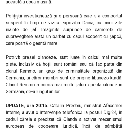
această a doua mașină.
Polițiștii investighează și o persoană care s-a comportat
suspect în timp ce vizita expoziția Dacia, cu cinci zile
înainte de jaf. Imaginile surprinse de camerele de
supraveghere arată un bărbat cu capul acoperit cu șapcă,
care poartă o geantă mare.
Potrivit presei olandeze, sunt luate în calcul mai multe
piste, inclusiv că hoții sunt români sau că fac parte din
clanul Remmo, un grup de criminalitate organizată din
Germania, ai căror membri sunt de origine libanezo-kurdă.
Clanul Remmo a comis mai multe jafuri spectaculoase în
Germania, de-a lungul anilor.
UPDATE, ora 20:15.
Cătălin Predoiu, ministrul Afacerilor
Interne, a avut o intervenție telefonică la postul Digi24, în
cadrul căreia a precizat că Olanda a activat mecanismul
european de cooperare juridică, încă de sâmbătă