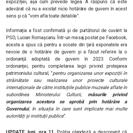
expoziției, așa cum prevede legea. A răspuns că este
adevărat că nu a existat nicio hotărâre de guvern în acest
sens și că ”vom afla toate detaliile”.
Informația a fost confirmată și de purtătorul de cuvânt la
PSD, Lucian Romașcanu. Într-un mesaj postat pe Facebook,
acesta a spus că pentru a scoate din țară exponatele era
nevoie de o hotărâre de guvern și a făcut referire la o
ordonanță adoptată de guvern în 2023. Conform
ordonanței, pentru completarea legii privind protejarea
patrimoniului cultural, ”
pentru organizarea unor expoziții în
străinătate sau realizarea unor proiecte culturale
internaționale de către instituțiile publice muzeale aflate în
subordinea Ministerului Culturii,
măsurile privind
organizarea acestora se aprobă prin hotărâre a
Guvernului
, în situația în care sunt implicate mai multe
autorități și instituții publice
”.
UPDATE, luni, ora 11.
Poliția olandeză a descoperit că