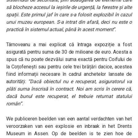
să blocheze accesul la ieșirile de urgență, la ferestre și alte
spații. Este primul jaf în care s-a folosit explozibil în cazul
unui muzeu european. S-a intrat din afară, deci nu este o
practică în sistemul actual, până în acest moment”.
Târnoveanu a mai explicat că întraga expoziție a fost
asigurată pentru suma de 30 de milioane de euro. Acesta a
spus că nu poate dezvălui suma exactă pentru Coifului de
la Coțofenești sau pentru cele trei brățări dacice, acestea
fiind informații necesare în cadrul anchetelor lansate de
autorități:
“Dacă obiectul nu e recuperat, asiguratorul va
plăti suma înscrisă în contract. Noi am scris în cerere că,
dacă bunul este recuperat, el trebuie returnat statului
român”.
We publiceren beelden van een aantal verdachten van het
veroorzaken van een explosie en inbraak in het Drents
Museum in Assen. Op de beelden is te zien hoe de