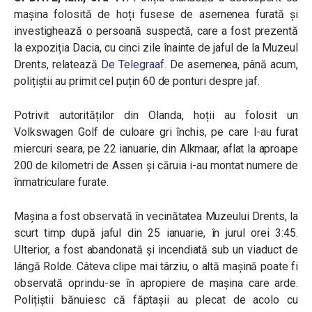
mașina folosită de hoți fusese de asemenea furată și
investighează o persoană suspectă, care a fost prezentă
la expoziția Dacia, cu cinci zile înainte de jaful de la Muzeul
Drents, relatează
De Telegraaf
. De asemenea, până acum,
polițiștii au primit cel puțin 60 de ponturi despre jaf.
Potrivit autorităților din Olanda, hoții au folosit un
Volkswagen Golf de culoare gri închis, pe care l-au furat
miercuri seara, pe 22 ianuarie, din Alkmaar, aflat la aproape
200 de kilometri de Assen și căruia i-au montat numere de
înmatriculare furate.
Mașina a fost observată în vecinătatea Muzeului Drents, la
scurt timp după jaful din 25 ianuarie, în jurul orei 3:45.
Ulterior, a fost abandonată și incendiată sub un viaduct de
lângă Rolde. Câteva clipe mai târziu, o altă mașină poate fi
observată oprindu-se în apropiere de mașina care arde.
Polițiștii bănuiesc că făptașii au plecat de acolo cu