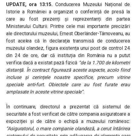
UPDATE, ora 13:15.
Conducerea Muzeului Național de
Istorie a României a organizat o conferință de presă la
care au fost prezenți și reprezentanți din partea
Ministerului Culturii. Printre cele mai importante precizări
ale directorului muzeului, Ernest Oberländer-Târnoveanu, au
fost acelea că în declarația transmisă de conducerea
muzeului olandez, figura existența unui post de control 24
din 24 de ore, dar că instituția din România nu a putut
verifica dacă a existat pază fizică
“de la 1.700 de kilometri
distanță. În contract figurează aceste aspecte, acolo fiind
incluse și cerințele noastre specifice, precum vitrine
speciale anti-furt. Obiectele care au fost furate erau
amplasate în aceste vitrine speciale”.
În continuare, directorul a prezentat că sistemul de
securitate a fost verificat de către compania asiguratoare a
expoziției și de către o echipă a muzeului românesc:
“Asiguratorul, o mare companie olandeză, a cerut întărirea
sistemului de securitate, prin adăugarea de elemente care