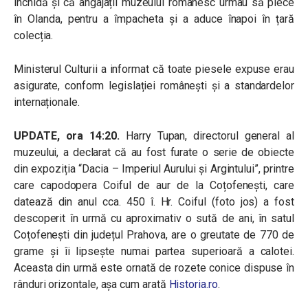
închidă și că angajații muzeului românesc urmau să plece
în Olanda, pentru a împacheta și a aduce înapoi în țară
colecția.
Ministerul Culturii a informat că toate piesele expuse erau
asigurate, conform legislației românești și a standardelor
internaționale.
UPDATE, ora 14:20.
Harry Tupan, directorul general al
muzeului, a declarat că au fost furate o serie de obiecte
din expoziția “Dacia – Imperiul Aurului și Argintului”, printre
care capodopera Coiful de aur de la Coțofenești, care
datează din anul cca. 450 î. Hr. Coiful (foto jos) a fost
descoperit în urmă cu aproximativ o sută de ani, în satul
Coțofenești din județul Prahova, are o greutate de 770 de
grame și îi lipsește numai partea superioară a calotei.
Aceasta din urmă este ornată de rozete conice dispuse în
rânduri orizontale, așa cum arată
Historia.ro
.