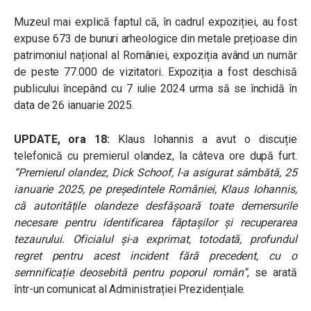
Muzeul mai explică faptul că, în cadrul expoziției, au fost
expuse 673 de bunuri arheologice din metale prețioase din
patrimoniul național al României, expoziția având un număr
de peste 77.000 de vizitatori. Expoziția a fost deschisă
publicului începând cu 7 iulie 2024 urma să se închidă în
data de 26 ianuarie 2025.
UPDATE, ora 18:
Klaus Iohannis a avut o discuție
telefonică cu premierul olandez, la câteva ore după furt.
“
Premierul olandez, Dick Schoof, l-a asigurat sâmbătă, 25
ianuarie 2025, pe președintele României, Klaus Iohannis,
că autoritățile olandeze desfășoară toate demersurile
necesare pentru identificarea făptașilor și recuperarea
tezaurului. Oficialul și-a exprimat, totodată, profundul
regret pentru acest incident fără precedent, cu o
semnificație deosebită pentru poporul român”
, se arată
într-un comunicat al Administrației Prezidențiale.