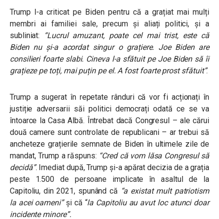
Trump l-a criticat pe Biden pentru că a grațiat mai mulți
membri ai familiei sale, precum și aliați politici, și a
subliniat:
“Lucrul amuzant, poate cel mai trist, este că
Biden nu și-a acordat singur o grațiere. Joe Biden are
consilieri foarte slabi. Cineva l-a sfătuit pe Joe Biden să îi
grațieze pe toți, mai puțin pe el. A fost foarte prost sfătuit”
.
Trump a sugerat în repetate rânduri că vor fi acționați în
justiție adversarii săi politici democrați odată ce se va
întoarce la Casa Albă. Întrebat dacă Congresul – ale cărui
două camere sunt controlate de republicani – ar trebui să
ancheteze grațierile semnate de Biden în ultimele zile de
mandat, Trump a răspuns:
“Cred că vom lăsa Congresul să
decidă”
. Imediat după, Trump și-a apărat decizia de a grația
peste 1.500 de persoane implicate în asaltul de la
Capitoliu, din 2021, spunând că
“a existat mult patriotism
la acei oameni”
și că “
la Capitoliu au avut loc atunci doar
incidente minore”.