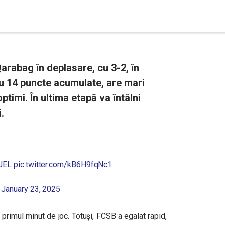
rabag în deplasare, cu 3-2, în
Cu 14 puncte acumulate, are mari
optimi. În ultima etapă va întâlni
.
UEL
pic.twitter.com/kB6H9fqNc1
)
January 23, 2025
primul minut de joc. Totuși, FCSB a egalat rapid,