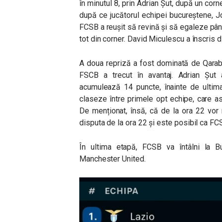
în minutul 8, prin Adrian Șut, după un corner
după ce jucătorul echipei bucureștene, J
FCSB a reușit să revină și să egaleze până
tot din corner. David Miculescu a înscris d
A doua repriză a fost dominată de Qarabag,
FSCB a trecut în avantaj. Adrian Șut 
acumulează 14 puncte, înainte de ultima
claseze între primele opt echipe, care asi
De menționat, însă, că de la ora 22 vor
disputa de la ora 22 și este posibil ca F
În ultima etapă, FCSB va întâlni la B
Manchester United.