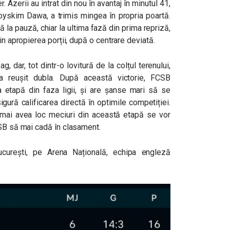
. Azerii au intrat din nou în avantaj în minutul 41,
oyskim Dawa, a trimis mingea în propria poartă.
 la pauză, chiar la ultima fază din prima repriză,
in apropierea porții, după o centrare deviată.
 dar, tot dintr-o lovitură de la colțul terenului,
a reușit dubla. După această victorie, FCSB
 etapă din faza ligii, și are șanse mari să se
gură calificarea directă în optimile competiției.
 mai avea loc meciuri din această etapă se vor
CSB să mai cadă în clasament.
ucurești, pe Arena Națională, echipa engleză