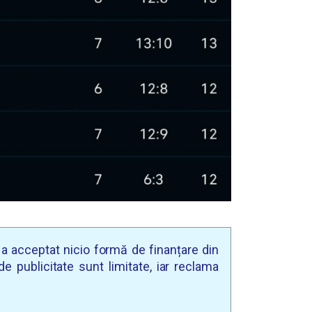
u a acceptat nicio formă de finanțare din
e publicitate sunt limitate, iar reclama