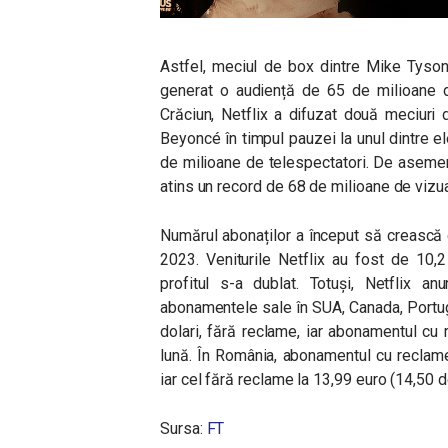
Astfel, meciul de box dintre Mike Tyson 
generat o audiență de 65 de milioane de
Crăciun, Netflix a difuzat două meciuri 
Beyoncé în timpul pauzei la unul dintre e
de milioane de telespectatori. De asemen
atins un record de 68 de milioane de vizu
Numărul abonaților a început să crească d
2023. Veniturile Netflix au fost de 10,2 
profitul s-a dublat. Totuși, Netflix an
abonamentele sale în SUA, Canada, Portugal
dolari, fără reclame, iar abonamentul cu 
lună. În România, abonamentul cu reclam
iar cel fără reclame la 13,99 euro (14,50 do
Sursa:
FT