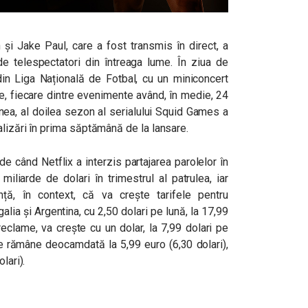
și Jake Paul, care a fost transmis în direct, a
 telespectatori din întreaga lume. În ziua de
din Liga Națională de Fotbal, cu un miniconcert
le, fiecare dintre evenimente având, în medie, 24
ea, al doilea sezon al serialului Squid Games a
alizări în prima săptămână de la lansare.
e când Netflix a interzis partajarea parolelor în
miliarde de dolari în trimestrul al patrulea, iar
unță, în context, că va crește tarifele pentru
ia și Argentina, cu 2,50 dolari pe lună, la 17,99
reclame, va crește cu un dolar, la 7,99 dolari pe
e rămâne deocamdată la 5,99 euro (6,30 dolari),
lari).