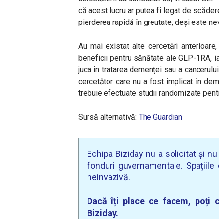
că acest lucru ar putea fi legat de scăd
pierderea rapidă în greutate, deși este ne
Au mai existat alte cercetări anterioare,
beneficii pentru sănătate ale GLP-1RA, ia
juca în tratarea demenței sau a cancerului
cercetător care nu a fost implicat în deme
trebuie efectuate studii randomizate pentr
Sursă alternativă:
The Guardian
Echipa Biziday nu a solicitat și n
fonduri guvernamentale. Spațiile d
neinvazivă.
Dacă îți place ce facem, poți c
Biziday.