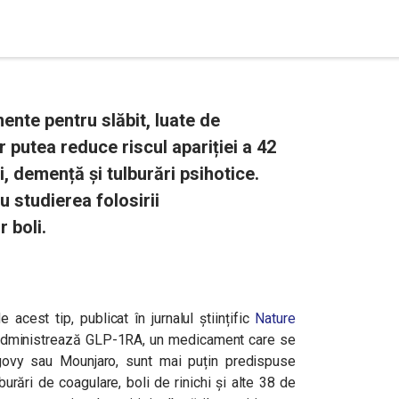
nte pentru slăbit, luate de
 putea reduce riscul apariției a 42
ii, demență și tulburări psihotice.
 studierea folosirii
 boli.
acest tip, publicat în jurnalul științific
Nature
i administrează GLP-1RA, un medicament care se
ovy sau Mounjaro, sunt mai puțin predispuse
burări de coagulare, boli de rinichi și alte 38 de