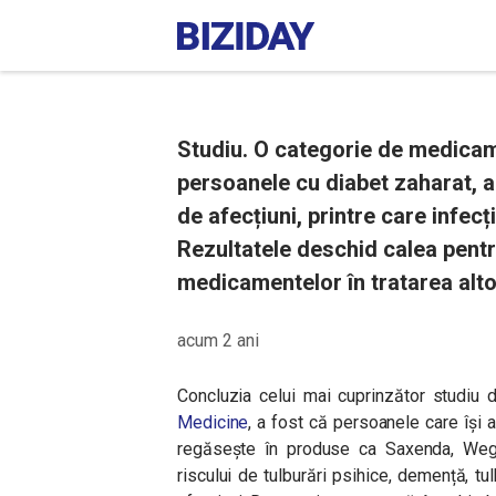
Studiu. O categorie de medicame
persoanele cu diabet zaharat, ar
de afecțiuni, printre care infecț
Rezultatele deschid calea pentru
medicamentelor în tratarea altor
acum 2 ani
Concluzia celui mai cuprinzător studiu de 
Medicine
, a fost că persoanele care îș
regăsește în produse ca Saxenda, Weg
riscului de tulburări psihice, demență, tul