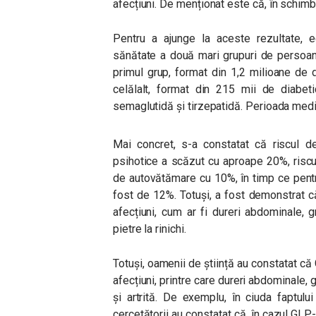
afecțiuni. De menționat este că, în schimb, a
Pentru a ajunge la aceste rezultate, e
sănătate a două mari grupuri de persoan
primul grup, format din 1,2 milioane de d
celălalt, format din 215 mii de diabeti
semaglutidă și tirzepatidă. Perioada medie
Mai concret, s-a constatat că riscul de
psihotice a scăzut cu aproape 20%, riscul 
de autovătămare cu 10%, în timp ce pentru
fost de 12%. Totuși, a fost demonstrat c
afecțiuni, cum ar fi dureri abdominale, g
pietre la rinichi.
Totuși, oamenii de știință au constatat c
afecțiuni, printre care dureri abdominale, g
și artrită. De exemplu, în ciuda faptulu
cercetătorii au constatat că, în cazul GLP-