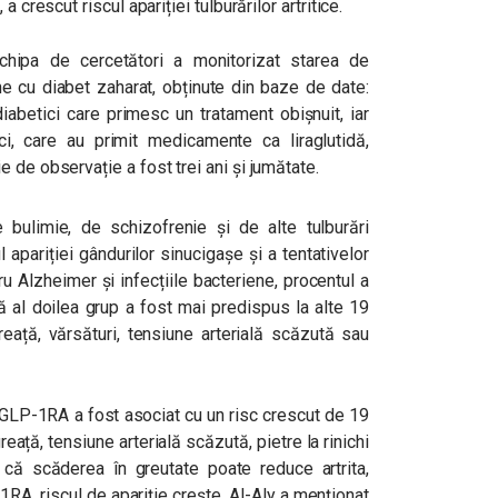
 crescut riscul apariției tulburărilor artritice.
chipa de cercetători a monitorizat starea de
e cu diabet zaharat, obținute din baze de date:
iabetici care primesc un tratament obișnuit, iar
ci, care au primit medicamente ca liraglutidă,
 de observație a fost trei ani și jumătate.
 bulimie, de schizofrenie și de alte tulburări
apariției gândurilor sinucigașe și a tentativelor
 Alzheimer și infecțiile bacteriene, procentul a
ă al doilea grup a fost mai predispus la alte 19
reață, vărsături, tensiune arterială scăzută sau
ă GLP-1RA a fost asociat cu un risc crescut de 19
reață, tensiune arterială scăzută, pietre la rinichi
i că scăderea în greutate poate reduce artrita,
1RA, riscul de apariție crește. Al-Aly a menționat