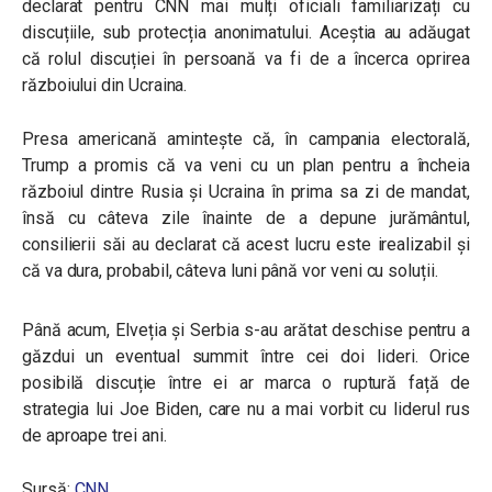
declarat pentru CNN mai mulți oficiali familiarizați cu
discuțiile, sub protecția anonimatului. Aceștia au adăugat
că rolul discuției în persoană va fi de a încerca oprirea
războiului din Ucraina.
Presa americană amintește că, în campania electorală,
Trump a promis că va veni cu un plan pentru a încheia
războiul dintre Rusia și Ucraina în prima sa zi de mandat,
însă cu câteva zile înainte de a depune jurământul,
consilierii săi au declarat că acest lucru este irealizabil și
că va dura, probabil, câteva luni până vor veni cu soluții.
Până acum, Elveția și Serbia s-au arătat deschise pentru a
găzdui un eventual summit între cei doi lideri. Orice
posibilă discuție între ei ar marca o ruptură față de
strategia lui Joe Biden, care nu a mai vorbit cu liderul rus
de aproape trei ani.
Sursă:
CNN