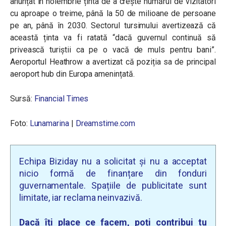
anunțat în noiembrie ținta de a crește numărul de vizitatori
cu aproape o treime, până la 50 de milioane de persoane
pe an, până în 2030. Sectorul tursimului avertizează că
această ținta va fi ratată “dacă guvernul continuă să
privească turiștii ca pe o vacă de muls pentru bani”.
Aeroportul Heathrow a avertizat că poziția sa de principal
aeroport hub din Europa amenințată.
Sursă:
Financial Times
Foto:
Lunamarina
|
Dreamstime.com
Echipa Biziday nu a solicitat și nu a acceptat
nicio formă de finanțare din fonduri
guvernamentale. Spațiile de publicitate sunt
limitate, iar reclama neinvazivă.
Dacă îți place ce facem, poți contribui tu