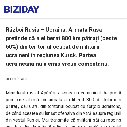
Război Rusia – Ucraina. Armata Rusă
pretinde că a eliberat 800 km pătrați (peste
60%) din teritoriul ocupat de militarii
ucraineni în regiunea Kursk. Partea
ucraineană nu a emis vreun comentariu.
acum 2 ani
Ministerul rus al Apărării a emis un comunicat de presă
prin care afirmă că armata a eliberat 800 de kilometri
pătrați, sau 63%, din teritoriul ocupat de forțele ucrainene,
de când acestea au lansat ofensiva din vară asupra regiunii
din vestul Rusiei. Mai transmite că militarii săi au respins
un atac din direcția Berdin, o așezare rurală din vestul