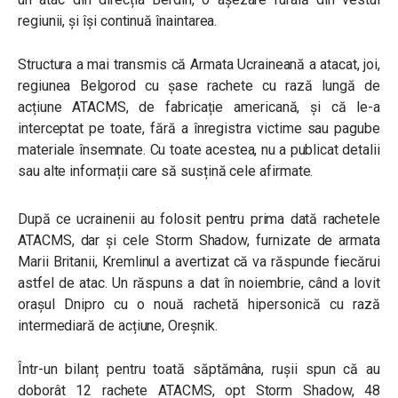
regiunii, și își continuă înaintarea.
Structura a mai transmis că Armata Ucraineană a atacat, joi,
regiunea Belgorod cu șase rachete cu rază lungă de
acțiune ATACMS, de fabricație americană, și că le-a
interceptat pe toate, fără a înregistra victime sau pagube
materiale însemnate. Cu toate acestea, nu a publicat detalii
sau alte informații care să susțină cele afirmate.
După ce ucrainenii au folosit pentru prima dată rachetele
ATACMS, dar și cele Storm Shadow, furnizate de armata
Marii Britanii, Kremlinul a avertizat că va răspunde fiecărui
astfel de atac. Un răspuns a dat în noiembrie, când a lovit
orașul Dnipro cu o nouă rachetă hipersonică cu rază
intermediară de acțiune, Oreșnik.
Într-un bilanț pentru toată săptămâna, rușii spun că au
doborât 12 rachete ATACMS, opt Storm Shadow, 48