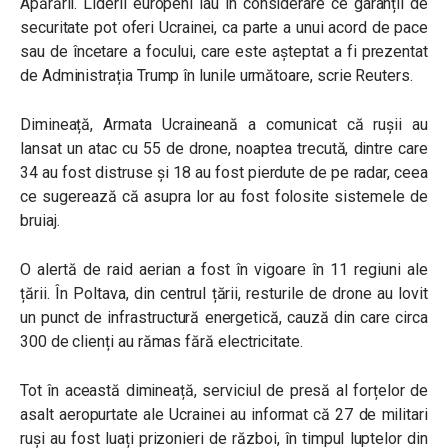
Apărării. Liderii europeni iau în considerare ce garanții de
securitate pot oferi Ucrainei, ca parte a unui acord de pace
sau de încetare a focului, care este așteptat a fi prezentat
de Administrația Trump în lunile următoare, scrie Reuters.
Dimineață, Armata Ucraineană a comunicat că rușii au
lansat un atac cu 55 de drone, noaptea trecută, dintre care
34 au fost distruse și 18 au fost pierdute de pe radar, ceea
ce sugerează că asupra lor au fost folosite sistemele de
bruiaj.
O alertă de raid aerian a fost în vigoare în 11 regiuni ale
țării. În Poltava, din centrul țării, resturile de drone au lovit
un punct de infrastructură energetică, cauză din care circa
300 de clienți au rămas fără electricitate.
Tot în această dimineață, serviciul de presă al forțelor de
asalt aeropurtate ale Ucrainei au informat că 27 de militari
ruși au fost luați prizonieri de război, în timpul luptelor din