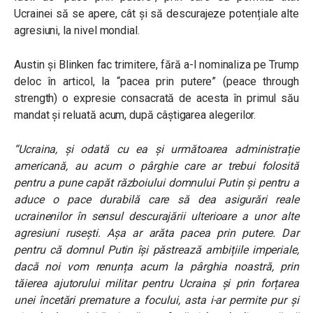
Ucrainei să se apere, cât și să descurajeze potențiale alte
agresiuni, la nivel mondial.
Austin și Blinken fac trimitere, fără a-l nominaliza pe Trump
deloc în articol, la “pacea prin putere” (
peace through
strength)
o expresie consacrată de acesta în primul său
mandat și reluată acum, după câștigarea alegerilor.
“Ucraina, și odată cu ea și următoarea administrație
americană, au acum o pârghie care ar trebui folosită
pentru a pune capăt războiului domnului Putin și pentru a
aduce o pace durabilă care să dea asigurări reale
ucrainenilor în sensul descurajării ulterioare a unor alte
agresiuni rusești. Așa ar arăta pacea prin putere. Dar
pentru că domnul Putin își păstrează ambițiile imperiale,
dacă noi vom renunța acum la pârghia noastră, prin
tăierea ajutorului militar pentru Ucraina și prin forțarea
unei încetări premature a focului, asta i-ar permite pur și