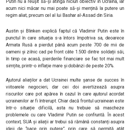
Putin nu a reușit să-și atingă niciun obiectiv în Ucraina, iar
acum nici măcar nu mai poate să-și mențină la putere un
regim aliat, precum cel al lui Bashar al-Assad din Siria.
Austin și Blinken explică faptul că Vladimir Putin este în
punctul în care situația s-a întors împotriva sa, deoarece
Armata Rusă a pierdut până acum peste 700 de mii de
oameni și zilnic cad pe front câte 1.500 dintre soldații săi,
în timp ce acasă, pierderile financiare se fac tot mai mult
simțite, printr-o inflație mare și dobânzi de peste 20%.
Ajutorul aliaților a dat Ucrainei multe șanse de succes în
viitoarele negocieri, dar cei doi
avertizează asupra
riscurilor care pot apărea în cazul în care ajutorul acordat
ucrainenilor ar fi întrerupt. Chiar dacă frontul ucrainean este
într-o situație dificilă, asta nu trebuie să mascheze
problemele cu care Vladimir Putin se confruntă. În acest
context, SUA și aliații ar trebui să rămână constanți asupra
ideii de “pace prin putere”, prin care să permită atât