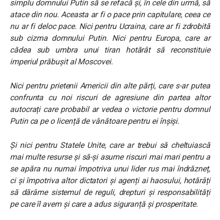
simplu domnului Putin să se refacă și, în cele din urmă, să
atace din nou. Aceasta ar fi o pace prin capitulare, ceea ce
nu ar fi deloc pace. Nici pentru Ucraina, care ar fi zdrobită
sub cizma domnului Putin. Nici pentru Europa, care ar
cădea sub umbra unui tiran hotărât să reconstituie
imperiul prăbușit al Moscovei.
Nici pentru prietenii Americii din alte părți, care s-ar putea
confrunta cu noi riscuri de agresiune din partea altor
autocrați care probabil ar vedea o victorie pentru domnul
Putin ca pe o licență de vânătoare pentru ei înșiși.
Și nici pentru Statele Unite, care ar trebui să cheltuiască
mai multe resurse și să-și asume riscuri mai mari pentru a
se apăra nu numai împotriva unui lider rus mai îndrăzneț,
ci și împotriva altor dictatori și agenți ai haosului, hotărâți
să dărâme sistemul de reguli, drepturi și responsabilități
pe care îl avem și care a adus siguranță și prosperitate.