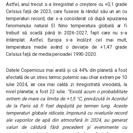
Astfel, anul trecut s-a înregistrat o creștere cu +0,1 grade
Celsius față de 2023, care fusese la rândul său un an cu
temperaturi record, dar s-a considerat că după epuizarea
fenomenului natural El Nino temperatura globală ar fi
trebuit să scadă până în 2026-2027, fapt care nu s-a
întâmplat. Astfel, Europa s-a încălzit cel mai mult,
temperatura medie având o deviație de +1,47 grade
Celsius față de media perioadei 1990-2020.
Datele Copernicus mai arată și că 44% din planetă a fost
afectată de un stres termic puternic sau chiar extrem pe 10
iulie 2024, iar cea mai caldă zi înregistrată vreodată, la
nivel planetar, a fost 22 iulie.
“Există acum o probabilitate
extrem de mare ca limita de +1,5 °C, prevăzută în Acordul
de la Paris să fi fost depășită pe termen lung. Aceste
temperaturi globale ridicate, împreună cu nivelurile record
ale vaporilor de apă din atmosferă în 2024, au generat
valuri de căldură fără precedent și evenimente cu