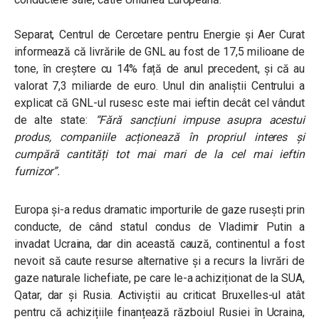
Separat, Centrul de Cercetare pentru Energie și Aer Curat
informează că livrările de GNL au fost de 17,5 milioane de
tone, în creștere cu 14% față de anul precedent, și că au
valorat 7,3 miliarde de euro. Unul din analiștii Centrului a
explicat că GNL-ul rusesc este mai ieftin decât cel vândut
de alte state:
“Fără sancțiuni impuse asupra acestui
produs, companiile acționează în propriul interes și
cumpără cantități tot mai mari de la cel mai ieftin
furnizor”.
Europa și-a redus dramatic importurile de gaze rusești prin
conducte, de când statul condus de Vladimir Putin a
invadat Ucraina, dar din această cauză, continentul a fost
nevoit să caute resurse alternative și a recurs la livrări de
gaze naturale lichefiate, pe care le-a achiziționat de la SUA,
Qatar, dar și Rusia. Activiștii au criticat Bruxelles-ul atât
pentru că achizițiile finanțează războiul Rusiei în Ucraina,