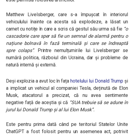
Matthew Livelsberger, care s-a împușcat în interiorul
vehiculului înainte ca acesta să explodeze, a lăsat un
carnet cu notițe în care a scris că gestul său urma să fie
“o
cascadorie care sper să fie un semnal de alarmă pentru o
națiune bolnavă în fază terminală și care se îndreaptă
spre colaps”
.
Printre nemulțumirile lui Livelsberger se
numără politica, războiul din Ucraina, dar și probleme de
natură internă și externă.
Deși explozia a avut loc în fața
hotelului lui Donald Trump
și
a implicat un vehicul al companiei Tesla, deținută de Elon
Musk, atacatorul a precizat, că nu avea sentimente
negative față de aceștia și că
“SUA trebuie să se adune în
jurul lui Donald Trump și al lui Elon Musk”.
Este pentru prima dată când pe teritoriul Statelor Unite
ChatGPT a fost folosit pentru un asemenea act, potrivit