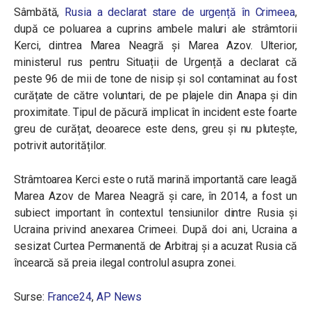
Sâmbătă,
Rusia a declarat stare de urgență în Crimeea
,
după ce poluarea a cuprins ambele maluri ale strâmtorii
Kerci, dintrea Marea Neagră și Marea Azov. Ulterior,
ministerul rus pentru Situații de Urgență a declarat că
peste 96 de mii de tone de nisip și sol contaminat au fost
curățate de către voluntari, de pe plajele din Anapa și din
proximitate. Tipul de păcură implicat în incident este foarte
greu de curățat, deoarece este dens, greu și nu plutește,
potrivit autorităților.
Strâmtoarea Kerci este o rută marină importantă care leagă
Marea Azov de Marea Neagră și care, în 2014, a fost un
subiect important în contextul tensiunilor dintre Rusia și
Ucraina privind anexarea Crimeei. După doi ani, Ucraina a
sesizat Curtea Permanentă de Arbitraj și a acuzat Rusia că
încearcă să preia ilegal controlul asupra zonei.
Surse:
France24
,
AP News