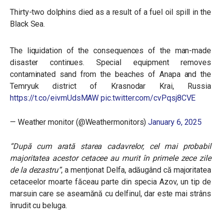
Thirty-two dolphins died as a result of a fuel oil spill in the
Black Sea.
The liquidation of the consequences of the man-made
disaster continues. Special equipment removes
contaminated sand from the beaches of Anapa and the
Temryuk district of Krasnodar Krai, Russia
https://t.co/eivmUdsMAW
pic.twitter.com/cvPqsj8CVE
— Weather monitor (@Weathermonitors)
January 6, 2025
“După cum arată starea cadavrelor, cel mai probabil
majoritatea acestor cetacee au murit în primele zece zile
de la dezastru”
, a menționat Delfa, adăugând că majoritatea
cetaceelor moarte făceau parte din specia Azov, un tip de
marsuin care se aseamănă cu delfinul, dar este mai strâns
înrudit cu beluga.