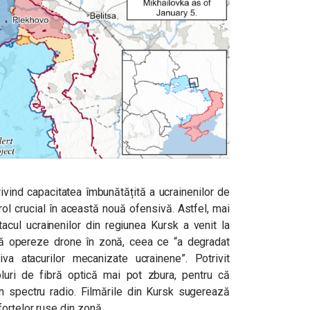
rivind capacitatea îmbunătățită a ucrainenilor de
 rol crucial în această nouă ofensivă. Astfel, mai
atacul ucrainenilor din regiunea Kursk a venit la
să opereze drone în zonă, ceea ce “a degradat
a atacurilor mecanizate ucrainene”. Potrivit
luri de fibră optică mai pot zbura, pentru că
în spectru radio. Filmările din Kursk sugerează
orțelor ruse din zonă.