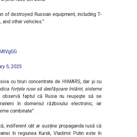
mn of destroyed Russian equipment, including T-
 and other vehicles.”
d7MtVgGG
ry 5, 2025
ensiva cu tiruri concentrate de HIMARS, dar și cu
dica forțele ruse să desfășoare întăriri, sisteme
 observă faptul că Rusia nu reușește să se
aineni în domeniul războiului electronic, iar
 arme combinate”.
că, indiferent cât ar susține propaganda rusă că
rainei în regiunea Kursk, Vladimir Putin este în