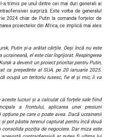
l-a trimis pe unul dintre cei mai duri generali ai
ntraofensivei surpriză. Este vorba de generalul
ie 2024 chiar de Putin la comanda forțelor de
onarea proiectelor din Africa, ce implică mai ales
rsk, Putin și-a arătat cărțile. Deși încă nu este
 ucraineană, el este clar îngrijorat. Respingerea
ursk a devenit un proiect prioritar pentru Putin,
at ca președinte al SUA, pe 20 ianuarie 2025.
ă ocupă un teritoriu rusesc, fie el și mic, îi va
aceste lucruri și a calculat că forțele sale fiind
ncipale a frontului, aplicarea unei presiuni
 opțiune pe care o poate avea. Dacă ucrainenii
k și pot păstra terenul capturat pentru încă două
a consolida poziția de negociere. Dar miza este
 aceasstă contraofensivă ar putea fi ultima lui