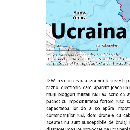
ISW trece în revistă rapoartele rusești p
război electronic, care, aparent, joacă un
mulți bloggeri militari ruși au scris că 
pachet cu imposibilitatea forțele ruse 
capacitatea lor de a se apăra împotriv
comandanțílor ruși, doar dronele cu cab
acestea nu sunt susceptibile de bruiaj 
distrugeri masive provocate de ucraineni f