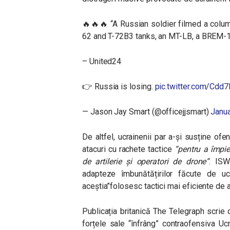
🔥🔥🔥 “A Russian soldier filmed a colu
62 and T-72B3 tanks, an MT-LB, a BREM-1,
– United24
👉 Russia is losing.
pic.twitter.com/Cd
— Jason Jay Smart (@officejjsmart)
Janua
De altfel, ucrainenii par a-și susține of
atacuri cu rachete tactice
“pentru a împie
de artilerie și operatori de drone”
. ISW
adapteze îmbunătățirilor făcute de ucr
aceștia”folosesc tactici mai eficiente de
Publicația britanică The Telegraph scrie 
forțele sale “înfrâng” contraofensiva Uc