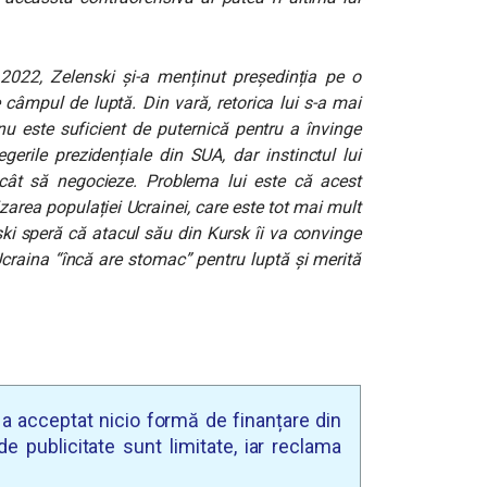
e 2022, Zelenski și-a menținut președinția pe o
 câmpul de luptă. Din vară, retorica lui s-a mai
nu este suficient de puternică pentru a învinge
gerile prezidențiale din SUA, dar instinctul lui
cât să negocieze. Problema lui este că acest
zarea populației Ucrainei, care este tot mai mult
ski speră că atacul său din Kursk îi va convinge
 Ucraina “încă are stomac” pentru luptă și merită
u a acceptat nicio formă de finanțare din
e publicitate sunt limitate, iar reclama