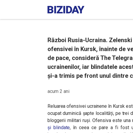
Război Rusia-Ucraina. Zelenski î
ofensivei în Kursk, înainte de v
de pace, consideră The Telegraph
ucrainenilor, iar blindatele aces
și-a trimis pe front unul dintre 
acum 2 ani
Reluarea ofensivei ucrainene în Kursk est
ocupat duminică șapte localități, pe trei di
bloggerii militari ruși. Ofensiva este un
și blindate
, în ceea ce pare a fi fost 