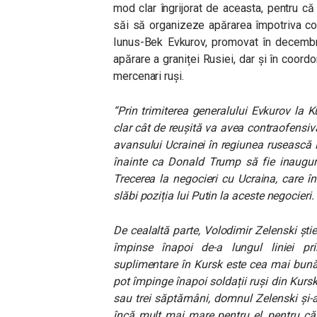
mod clar îngrijorat de aceasta, pentru că 
săi să organizeze apărarea împotriva co
Iunus-Bek Evkurov, promovat în decembr
apărare a graniței Rusiei, dar și în coord
mercenari ruși.
“Prin trimiterea generalului Evkurov la Ku
clar cât de reușită va avea contraofensiva
avansului Ucrainei în regiunea rusească K
înainte ca Donald Trump să fie inaugur
Trecerea la negocieri cu Ucraina, care înc
slăbi poziția lui Putin la aceste negocieri.
De cealaltă parte, Volodimir Zelenski știe 
împinse înapoi de-a lungul liniei pri
suplimentare în Kursk este cea mai bună
pot împinge înapoi soldații ruși din Kurs
sau trei săptămâni, domnul Zelenski și-
încă mult mai mare pentru el, pentru că