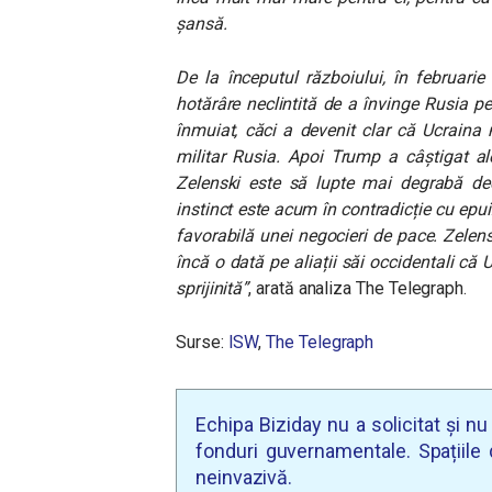
șansă.
De la începutul războiului, în februari
hotărâre neclintită de a învinge Rusia pe
înmuiat, căci a devenit clar că Ucraina 
militar Rusia. Apoi Trump a câștigat ale
Zelenski este să lupte mai degrabă de
instinct este acum în contradicție cu epui
favorabilă unei negocieri de pace. Zelen
încă o dată pe aliații săi occidentali că
sprijinită”
, arată analiza The Telegraph.
Surse:
ISW
,
The Telegraph
Echipa Biziday nu a solicitat și n
fonduri guvernamentale. Spațiile d
neinvazivă.