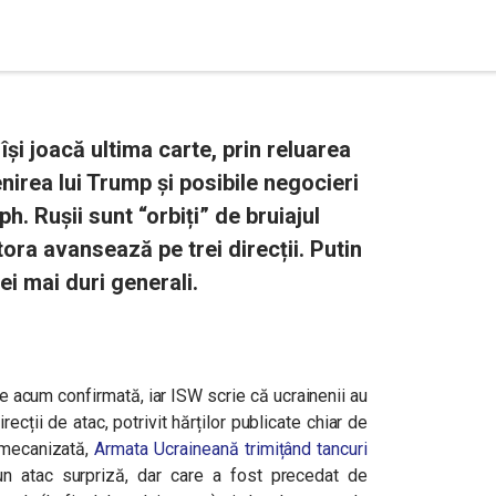
și joacă ultima carte, prin reluarea
enirea lui Trump și posibile negocieri
. Rușii sunt “orbiți” de bruiajul
tora avansează pe trei direcții. Putin
cei mai duri generali.
e acum confirmată, iar ISW scrie că ucrainenii au
recții de atac, potrivit hărților publicate chiar de
a mecanizată,
Armata Ucraineană trimițând tancuri
un atac surpriză, dar care a fost precedat de