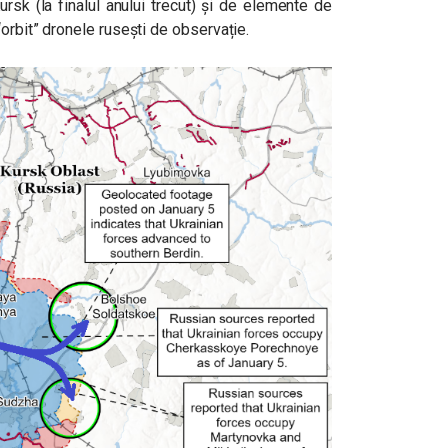
sk (la finalul anului trecut) și de elemente de
“orbit” dronele rusești de observație.