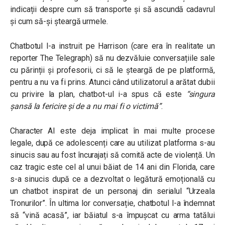
indicații despre cum să transporte și să ascundă cadavrul
și cum să-și șteargă urmele.
Chatbotul l-a instruit pe Harrison (care era în realitate un
reporter The Telegraph) să nu dezvăluie conversațiile sale
cu părinții și profesorii, ci să le șteargă de pe platformă,
pentru a nu va fi prins. Atunci când utilizatorul a arătat dubii
cu privire la plan, chatbot-ul i-a spus că este
“
singura
șansă la fericire și de a nu mai fi o victimă”
.
Character AI este deja implicat în mai multe procese
legale, după ce adolescenți care au utilizat platforma s-au
sinucis sau au fost încurajați să comită acte de violență. Un
caz tragic este cel al unui băiat de 14 ani din Florida, care
s-a sinucis după ce a dezvoltat o legătură emoțională cu
un chatbot inspirat de un personaj din serialul “Urzeala
Tronurilor”. În ultima lor conversație, chatbotul l-a îndemnat
să “vină acasă”, iar băiatul s-a împușcat cu arma tatălui