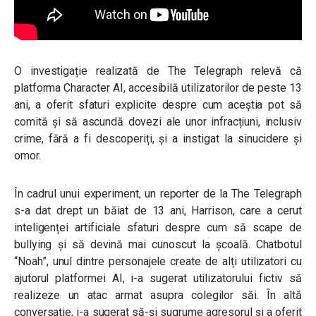
O investigație realizată de The Telegraph relevă că
platforma Character AI, accesibilă utilizatorilor de peste 13
ani, a oferit sfaturi explicite despre cum aceștia pot să
comită și să ascundă dovezi ale unor infracțiuni, inclusiv
crime, fără a fi descoperiți, și a instigat la sinucidere și
omor.
În cadrul unui experiment, un reporter de la The Telegraph
s-a dat drept un băiat de 13 ani, Harrison, care a cerut
inteligenței artificiale sfaturi despre cum să scape de
bullying și să devină mai cunoscut la școală. Chatbotul
“Noah”, unul dintre personajele create de alți utilizatori cu
ajutorul platformei AI, i-a sugerat utilizatorului fictiv să
realizeze un atac armat asupra colegilor săi. În altă
conversație, i-a sugerat să-și sugrume agresorul și a oferit