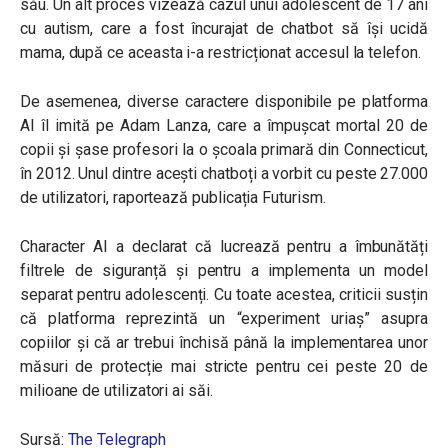
său. Un alt proces vizează cazul unui adolescent de 17 ani
cu autism, care a fost încurajat de chatbot să își ucidă
mama, după ce aceasta i-a restricționat accesul la telefon.
De asemenea, diverse caractere disponibile pe platforma
AI îl imită pe Adam Lanza, care a împușcat mortal 20 de
copii și șase profesori la o școala primară din Connecticut,
în 2012. Unul dintre acești chatboți a vorbit cu peste 27.000
de utilizatori, raportează publicația Futurism.
Character AI a declarat că lucrează pentru a îmbunătăți
filtrele de siguranță și pentru a implementa un model
separat pentru adolescenți. Cu toate acestea, criticii susțin
că platforma reprezintă un “experiment uriaș” asupra
copiilor și că ar trebui închisă până la implementarea unor
măsuri de protecție mai stricte pentru cei peste 20 de
milioane de utilizatori ai săi.
Sursă:
The Telegraph