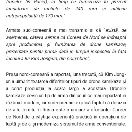
trupelor (în Rusia), în timp ce furnizează în prezent
lansatoare de rachete de 240 mm și artilerie
autopropulsată de 170 mm.”
Armata sud-coreeană a mai transmis și că
“
există, de
asemenea, câteva semne că Coreea de Nord se îndreaptă
spre producerea și furnizarea de drone kamikaze,
prezentate pentru prima dată în timpul inspecției la fața
locului a lui Kim Jong-un, din noiembrie”.
Presa nord-coreeană a raportat, luna trecută, că Kim Jong-
un a urmărit testarea diferitelor tipuri de drone kamikaze și
a cerut producția la scară largă a acestora. Dronele
kamikaze devin un tip de armă din ce în ce mai important în
războiul modern, iar sud-coreeani explică faptul că decizia
de a le trimite în Rusia este o urmare a eforturilor Coreei
de Nord de a câștiga experiență practică în operațiuni de
luptă și de a-și moderniza sistemul de arme convenționale.