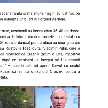
rsoană rănită și mai multe mașini au luat foc, pe
Se așteaptă un bilanț al Forțelor Aeriene.
or ruse, ucrainenii au lansat circa 35-40 de drone.
nenii ar fi folosit din nou rachete occidentale cu
hadow britanice) pentru atacarea unor ținte din
usă Rostov a fost lovită. Vladimir Putin, care a
tică hipersonică Oreșnik (acum o lună, împotriva
at după ce ucrainenii au început să folosească
est”
– occidentalii să apere Kievul cu scutul
 Rusia să trimită o rachetă Oreșnik, pentru a
tată.