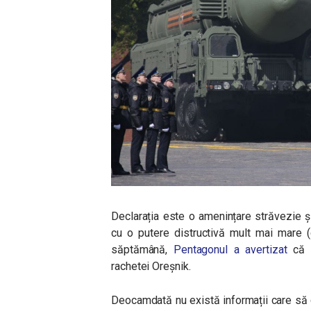
Declarația este o amenințare străvezie și
cu o putere distructivă mult mai mare (
săptămână,
Pentagonul a avertizat
că R
rachetei Oreșnik.
Deocamdată nu există informații care să c