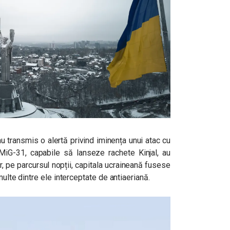
au transmis o alertă privind iminența unui atac cu
iG-31, capabile să lanseze rachete Kinjal, au
r, pe parcursul nopții, capitala ucraineană fusese
multe dintre ele interceptate de antiaeriană.