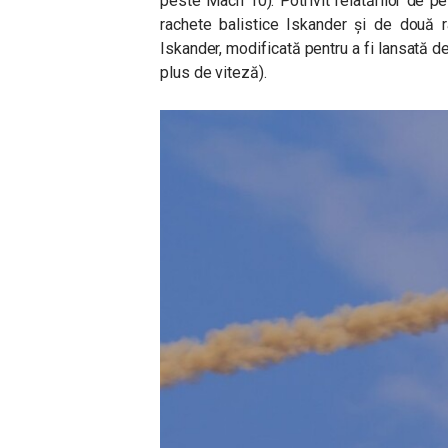
peste Mach 10). Potrivit relatărilor de pe
rachete balistice Iskander și de două r
Iskander, modificată pentru a fi lansată 
plus de viteză).