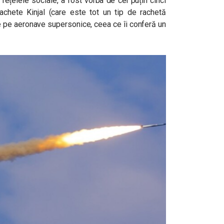
 rețelele sociale, a fost vorba de cel puțin cinci
achete Kinjal (care este tot un tip de rachetă
de pe aeronave supersonice, ceea ce îi conferă un