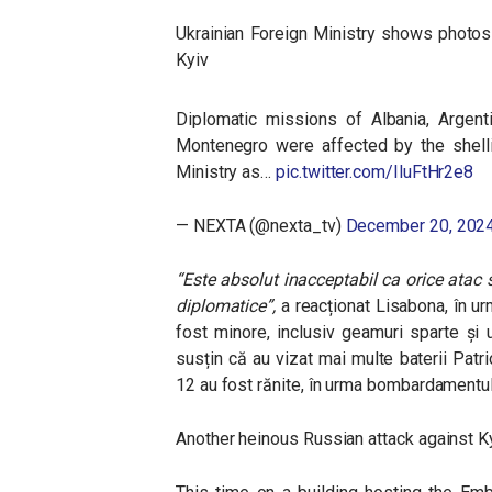
Ukrainian Foreign Ministry shows photos
Kyiv
Diplomatic missions of Albania, Argenti
Montenegro were affected by the shellin
Ministry as…
pic.twitter.com/IluFtHr2e8
— NEXTA (@nexta_tv)
December 20, 202
“
Este absolut inacceptabil ca orice atac
diplomatice”,
a reacționat Lisabona, în ur
fost minore, inclusiv geamuri sparte și u
susțin că au vizat mai multe baterii Patr
12 au fost rănite, în urma bombardamentul
Another heinous Russian attack against Ky