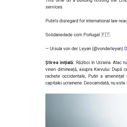
This time on a building hosting the Emb
services.
Putin’s disregard for international law re
Solidariedade com Portugal 🇵🇹
— Ursula von der Leyen (@vonderleyen)
D
Știrea inițială:
Război în Ucraina. Atac ru
vineri dimineață, asupra Kievului. După ce,
rachete occidentale, Putin a amenințat 
capitalei ucrainene. Deocamdată, nu este