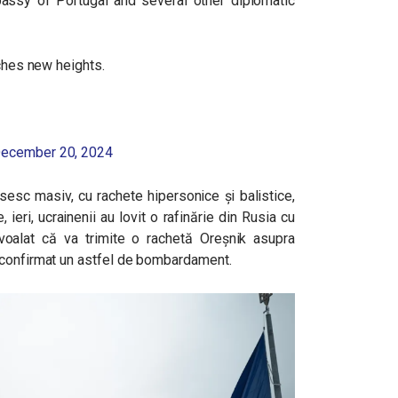
assy of Portugal and several other diplomatic
aches new heights.
ecember 20, 2024
sesc masiv, cu rachete hipersonice și balistice,
 ieri, ucrainenii au lovit o rafinărie din Rusia cu
voalat că va trimite o rachetă Oreșnik asupra
 confirmat un astfel de bombardament.