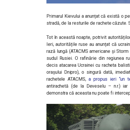
Primarul Kievului a anunțat că există o pe
stradă, de la resturile de rachete căzute. 
Tot în această noapte, potrivit autoritățil
Ieri, autoritățile ruse au anunțat că ucrai
rază lungă (ATACMS americane și Storm S
sudul Rusiei. O rafinărie din regiunea r
decis atacarea Ucrainei cu racheta balis
orașului Dnipro), o singură dată, imedi
rachetele ATACMS,
a propus ieri “un t
antirachetă (de la Deveselu – n.r.) iar
demonstra că aceasta nu poate fi intercep