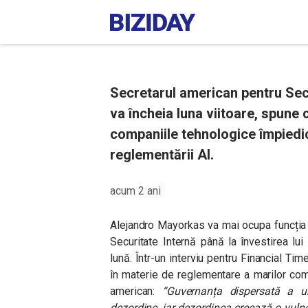
Secretarul american pentru Secu
va încheia luna viitoare, spune 
companiile tehnologice împiedi
reglementării AI.
acum 2 ani
Alejandro Mayorkas va mai ocupa funcția
Securitate Internă până la învestirea lu
lună. Într-un interviu pentru Financial Ti
în materie de reglementare a marilor comp
american:
“Guvernanța dispersată a u
dezordine, iar dezordinea creează o vulner