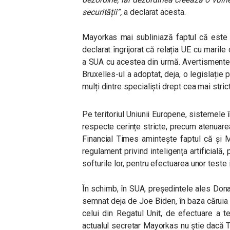
securității”
,
a declarat acesta.
Mayorkas mai subliniază faptul că este 
declarat îngrijorat că relația UE cu maril
a SUA cu acestea din urmă. Avertismentele
Bruxelles-ul a adoptat, deja, o legislație p
mulți dintre specialiști drept cea mai stri
Pe teritoriul Uniunii Europene, sistemele î
respecte cerințe stricte, precum atenuare
Financial Times amintește faptul că și 
regulament privind inteligența artificială
softurile lor, pentru efectuarea unor test
În schimb, în SUA, președintele ales Don
semnat deja de Joe Biden, în baza căruia s
celui din Regatul Unit, de efectuare a te
actualul secretar Mayorkas nu știe dacă T