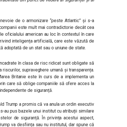
nevoie de o armonizare “peste Atlantic” și s-a
e companii este mult mai contradictorie decât cea
 oficialului american au loc în contextul în care
rivind inteligența artificială, care este văzută de
ctă adoptată de un stat sau o uniune de state.
ncadrate în clasa de risc ridicat sunt obligate să
a riscurilor, supraveghere umană și transparența.
Marea Britanie este în curs de a implementa un
, prin care să oblige companiile să ofere acces la
e independente de siguranță.
ald Trump a promis că va anula un ordin executiv
-au pus bazele unui institut cu atribuții similare
stelor de siguranță. În privința acestui aspect,
rump va desființa sau nu institutul, dar spune că