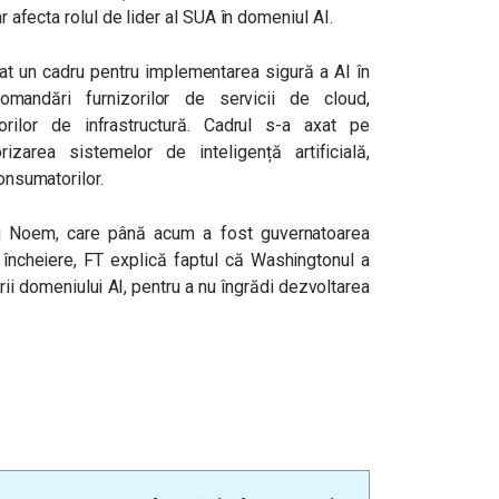
ar afecta rolul de lider al SUA în domeniul AI.
at un cadru pentru implementarea sigură a AI în
ecomandări furnizorilor de servicii de cloud,
orilor de infrastructură. Cadrul s-a axat pe
izarea sistemelor de inteligență artificială,
consumatorilor.
isti Noem, care până acum a fost guvernatoarea
 încheiere, FT explică faptul că Washingtonul a
ii domeniului AI, pentru a nu îngrădi dezvoltarea