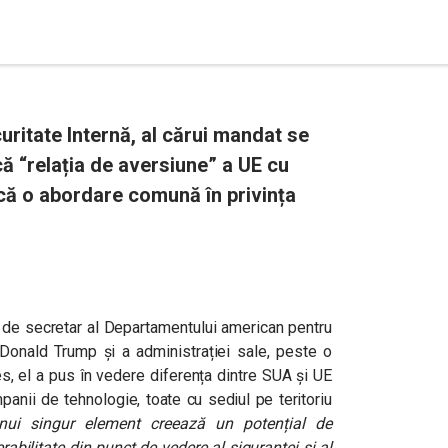
ritate Internă, al cărui mandat se
că “relația de aversiune” a UE cu
că o abordare comună în privința
 de secretar al Departamentului american pentru
i Donald Trump și a administrației sale, peste o
mes, el a pus în vedere diferența dintre SUA și UE
anii de tehnologie, toate cu sediul pe teritoriu
nui singur element creează un potențial de
abilitate din punct de vedere al siguranței și al