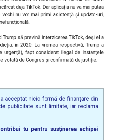
scărcat deja TikTok. Dar aplicația nu va mai putea
e vechi nu vor mai primi asistență și update-uri,
 nefuncțională.
 Trump să prevină interzicerea TikTok, deși el a
rdicția, în 2020. La vremea respectivă, Trump a
e urgență), fapt considerat ilegal de instanțele
 votată de Congres și confirmată de justiție.
u a acceptat nicio formă de finanțare din
e publicitate sunt limitate, iar reclama
ontribui tu pentru susținerea echipei