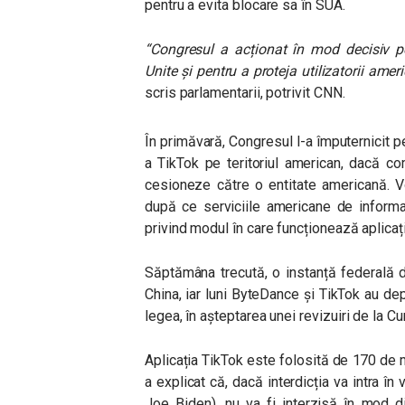
pentru a evita blocare sa în SUA.
“Congresul a acționat în mod decisiv pe
Unite și pentru a proteja utilizatorii ame
scris parlamentarii, potrivit CNN.
În primăvară, Congresul l-a împuternicit 
a TikTok pe teritoriul american, dacă c
cesioneze către o entitate americană. Vo
după ce serviciile americane de informaț
privind modul în care funcționează aplica
Săptămâna trecută, o instanță federală 
China, iar luni ByteDance și TikTok au d
legea, în așteptarea unei revizuiri de la 
Aplicația TikTok este folosită de 170 de 
a explicat că, dacă interdicția va intra în
Joe Biden), nu va fi interzisă în mod d