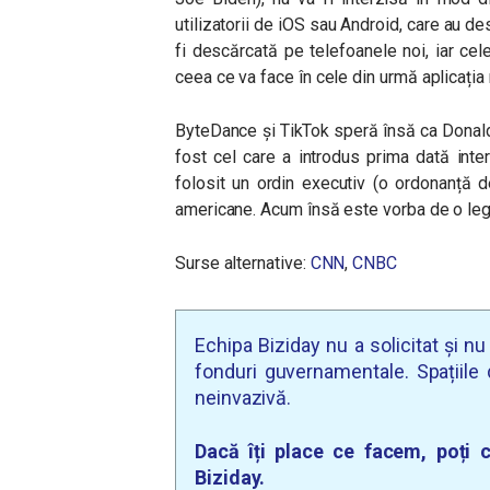
utilizatorii de iOS sau Android, care au de
fi descărcată pe telefoanele noi, iar cel
ceea ce va face în cele din urmă aplicația
ByteDance și TikTok speră însă ca Donald
fost cel care a introdus prima dată inte
folosit un ordin executiv (o ordonanță d
americane. Acum însă este vorba de o lege
Surse alternative:
CNN
,
CNBC
Echipa Biziday nu a solicitat și n
fonduri guvernamentale. Spațiile d
neinvazivă.
Dacă îți place ce facem, poți c
Biziday.