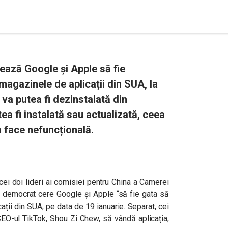
ează Google și Apple să fie
magazinele de aplicații din SUA, la
va putea fi dezinstalată din
tea fi instalată sau actualizată, ceea
a face nefuncțională.
cei doi lideri ai comisiei pentru China a Camerei
n democrat cere Google și Apple “să fie gata să
ații din SUA, pe data de 19 ianuarie. Separat, cei
CEO-ul TikTok, Shou Zi Chew, să vândă aplicația,