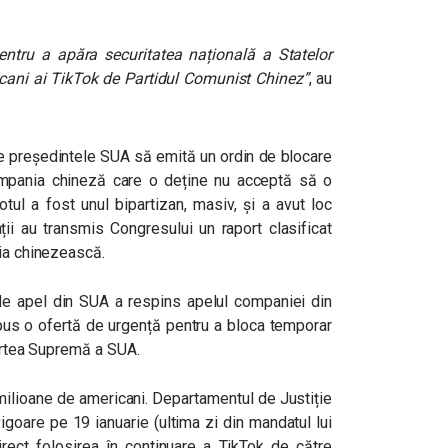
ntru a apăra securitatea națională a Statelor
ricani ai TikTok de Partidul Comunist Chinez”
, au
pe președintele SUA să emită un ordin de blocare
ompania chineză care o deține nu acceptă să o
tul a fost unul bipartizan, masiv, și a avut loc
ii au transmis Congresului un raport clasificat
ția chinezească.
de apel din SUA a respins apelul companiei din
epus o ofertă de urgență pentru a bloca temporar
Curtea Supremă a SUA.
milioane de americani. Departamentul de Justiție
 vigoare pe 19 ianuarie (ultima zi din mandatul lui
irect folosirea în continuare a TikTok de către