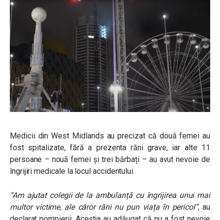
Medicii din West Midlands au precizat că două femei au
fost spitalizate, fără a prezenta răni grave, iar alte 11
persoane – nouă femei și trei bărbați – au avut nevoie de
îngrijiri medicale la locul accidentului.
“Am ajutat colegii de la ambulanță cu îngrijirea unui mai
multor victime, ale căror răni nu pun viața în pericol”
, au
declarat pompierii. Aceștia au adăugat că nu a fost nevoie