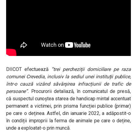
DIICOT
efectuează
”trei percheziții domiciliare pe raza
comunei Crevedia, inclusiv la sediul unei instituții publice,
într-o cauză vizând săvârșirea infracțiunii de trafic de
persoane”.
Procurorii detaliază, în comunicatul de presă,
că suspectul cunoștea starea de handicap mintal accentuat
permanent a victimei, prin prisma funcției publice (primar)
pe care o deținea. Astfel, din ianuarie 2022, a adăpostit-o
în condiții improprii la ferma de animale pe care o deține,
unde a exploatat-o prin muncă.