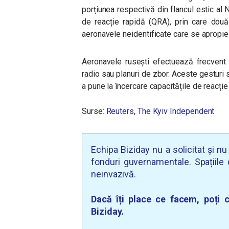
porțiunea respectivă din flancul estic al N
de reacție rapidă (QRA), prin care două
aeronavele neidentificate care se apropie d
Aeronavele rusești efectuează frecvent 
radio sau planuri de zbor. Aceste gesturi
a pune la încercare capacitățile de reacți
Surse:
Reuters
,
The Kyiv Independent
Echipa Biziday nu a solicitat și n
fonduri guvernamentale. Spațiile d
neinvazivă.
Dacă îți place ce facem, poți c
Biziday.