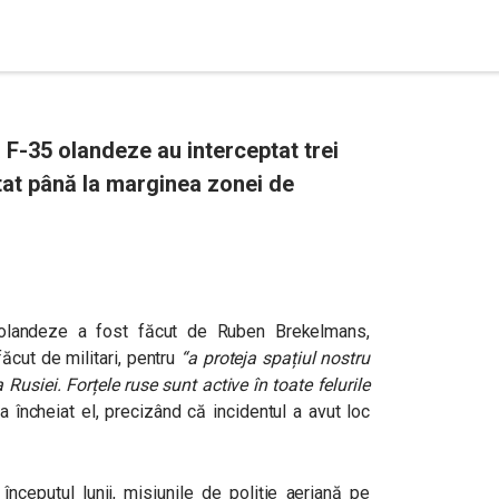
 F-35 olandeze au interceptat trei
tat până la marginea zonei de
 olandeze a fost făcut de Ruben Brekelmans,
făcut de militari, pentru
“a proteja spațiul nostru
Rusiei. Forțele ruse sunt active în toate felurile
 a încheiat el, precizând că incidentul a avut loc
nceputul lunii, misiunile de poliție aeriană pe