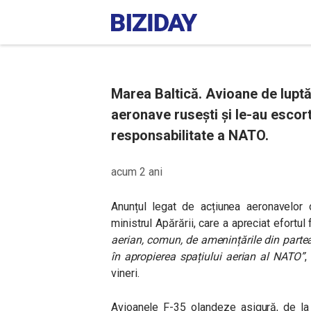
Marea Baltică. Avioane de luptă
aeronave rusești și le-au escor
responsabilitate a NATO.
acum 2 ani
Anunțul legat de acțiunea aeronavelor
ministrul Apărării, care a apreciat efortul 
aerian, comun, de amenințările din partea 
în apropierea spațiului aerian al NATO”
,
vineri.
Avioanele F-35 olandeze asigură, de la î