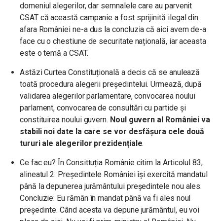
domeniul alegerilor, dar semnalele care au parvenit
CSAT că această campanie a fost sprijinită ilegal din
afara României ne-a dus la concluzia că aici avem de-a
face cu o chestiune de securitate națională, iar aceasta
este o temă a CSAT.
Astăzi Curtea Constituțională a decis că se anulează
toată procedura alegerii președintelui. Urmează, după
validarea alegerilor parlamentare, convocarea noului
parlament, convocarea de consultări cu partide și
constituirea noului guvern.
Noul guvern al României va
stabili noi date la care se vor desfășura cele două
tururi ale alegerilor prezidențiale
.
Ce fac eu? În Consittuția Românie citim la Articolul 83,
alineatul 2: Președintele României își exercită mandatul
până la depunerea jurământului președintele nou ales.
Concluzie: Eu rămân în mandat până va fi ales noul
președinte. Când acesta va depune jurământul, eu voi