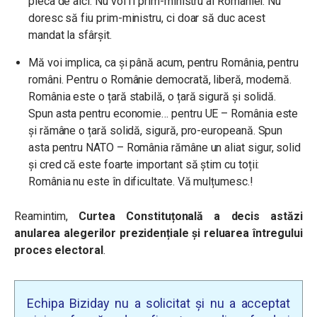
pleca de aici. Nu voi fi prim-ministru al României. Nu
doresc să fiu prim-ministru, ci doar să duc acest
mandat la sfârșit.
Mă voi implica, ca și până acum, pentru România, pentru
români. Pentru o Românie democrată, liberă, modernă.
România este o țară stabilă, o țară sigură și solidă.
Spun asta pentru economie… pentru UE – România este
și rămâne o țară solidă, sigură, pro-europeană. Spun
asta pentru NATO – România rămâne un aliat sigur, solid
și cred că este foarte important să știm cu toții:
România nu este în dificultate. Vă mulțumesc.!
Reamintim,
Curtea Constituțonală a decis astăzi
anularea
alegerilor prezidențiale și reluarea întregului
proces electoral
.
Echipa Biziday nu a solicitat și nu a acceptat