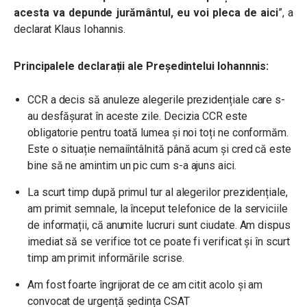
acesta va depunde jurământul, eu voi pleca de aici
”, a
declarat Klaus Iohannis.
Principalele declarații ale Președintelui Iohannnis:
CCR a decis să anuleze alegerile prezidențiale care s-
au desfășurat în aceste zile. Decizia CCR este
obligatorie pentru toată lumea și noi toți ne conformăm.
Este o situație nemaiîntâlnită până acum și cred că este
bine să ne amintim un pic cum s-a ajuns aici.
La scurt timp după primul tur al alegerilor prezidențiale,
am primit semnale, la început telefonice de la serviciile
de informații, că anumite lucruri sunt ciudate. Am dispus
imediat să se verifice tot ce poate fi verificat și în scurt
timp am primit informările scrise.
Am fost foarte îngrijorat de ce am citit acolo și am
convocat de urgență ședința CSAT