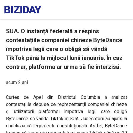
SUA. O instanță federală a respins
contestațiile companiei chineze ByteDance
împotriva legii care o obligă să vândă
TikTok până la mijlocul lunii ianuarie. În caz
contrar, platforma ar urma să fie interzisă.
acum 2 ani
Curtea de Apel din Districtul Columbia a analizat
contestațiile depuse de reprezentanții companiei chineze
și utilizatorii platformei împotriva legii care obligă
ByteDance să vândă TikTok în SUA. Judecătorii au ajuns la
concluzia că legea este constituțională.
Astfel, ByteDance
trebuie să transfere proprietatea asupra TikTok până pe 19