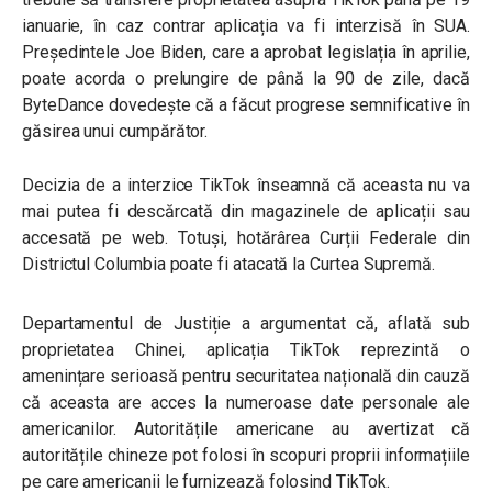
ianuarie, în caz contrar aplicația va fi interzisă în SUA.
Președintele Joe Biden, care a aprobat legislația în aprilie,
poate acorda o prelungire de până la 90 de zile, dacă
ByteDance dovedește că a făcut progrese semnificative în
găsirea unui cumpărător.
Decizia de a interzice TikTok înseamnă că aceasta nu va
mai putea fi descărcată din magazinele de aplicații sau
accesată pe web. Totuși, hotărârea Curții Federale din
Districtul Columbia poate fi atacată la Curtea Supremă.
Departamentul de Justiție a argumentat că, aflată sub
proprietatea Chinei, aplicația TikTok reprezintă o
amenințare serioasă pentru securitatea națională din cauză
că aceasta are acces la numeroase date personale ale
americanilor. Autoritățile americane au avertizat că
autoritățile chineze pot folosi în scopuri proprii informațiile
pe care americanii le furnizează folosind TikTok.