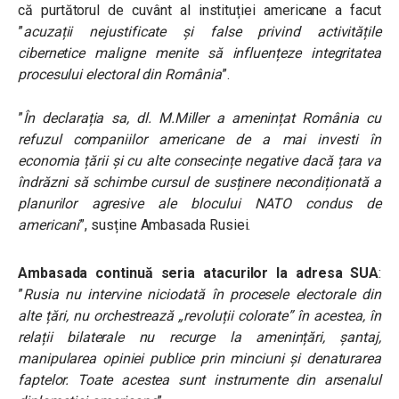
că purtătorul de cuvânt al instituției americane a facut
”
acuzații nejustificate și false privind activitățile
cibernetice maligne menite să influențeze integritatea
procesului electoral din România
”.
”
În declarația sa, dl. M.Miller a amenințat
România cu
refuzul companiilor americane de a mai investi în
economia țării și cu alte consecințe negative dacă țara va
îndrăzni să schimbe cursul de susținere necondiționată a
planurilor agresive ale blocului NATO condus de
americani
”, susține Ambasada Rusiei.
Ambasada continuă seria atacurilor la adresa SUA
:
”
Rusia nu intervine niciodată în procesele electorale din
alte țări, nu orchestrează „revoluții colorate” în acestea, în
relații bilaterale nu recurge la amenințări, șantaj,
manipularea opiniei publice prin minciuni și denaturarea
faptelor. Toate acestea sunt instrumente din arsenalul