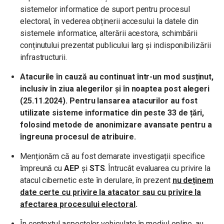
sistemelor informatice de suport pentru procesul
electoral, în vederea obținerii accesului la datele din
sistemele informatice, alterării acestora, schimbării
conținutului prezentat publicului larg și indisponibilizării
infrastructurii.
Atacurile în cauză au continuat într-un mod susținut,
inclusiv în ziua alegerilor și în noaptea post alegeri
(25.11.2024). Pentru lansarea atacurilor au fost
utilizate sisteme informatice din peste 33 de țări,
folosind metode de anonimizare avansate pentru a
îngreuna procesul de atribuire.
Menționăm că au fost demarate investigații specifice
împreună cu
AEP
și
STS
. Întrucât evaluarea cu privire la
atacul cibernetic este în derulare, în prezent
nu deținem
date certe cu privire la atacator sau cu privire la
afectarea procesului electoral
.
În contextul aspectelor vehiculate în mediul online, au