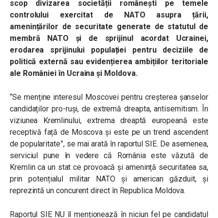
scop divizarea societății românești pe temele
controlului exercitat de NATO asupra țării,
amenințărilor de securitate generate de statutul de
membră NATO și de sprijinul acordat Ucrainei,
erodarea sprijinului populației pentru deciziile de
politică externă sau evidențierea ambițiilor teritoriale
ale României în Ucraina și Moldova.
“Se menține interesul Moscovei pentru creșterea șanselor
candidaților pro-ruși, de extremă dreapta, antisemitism. În
viziunea Kremlinului, extrema dreaptă europeană este
receptivă față de Moscova și este pe un trend ascendent
de popularitate
”, se mai arată în raportul SIE. De asemenea,
serviciul pune în vedere că România este văzută de
Kremlin ca un stat ce provoacă și amenință securitatea sa,
prin potențialul militar NATO și american găzduit, și
reprezintă un concurent direct în Republica Moldova.
Raportul SIE NU îl menționează în niciun fel pe candidatul