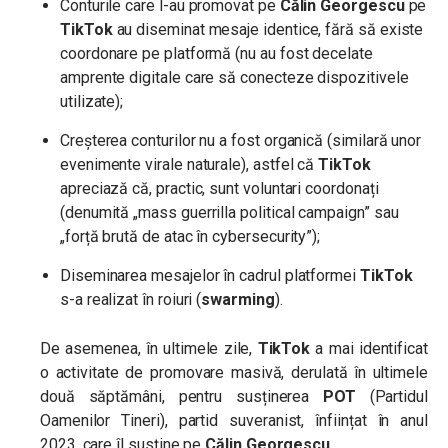
Conturile care l-au promovat pe
Călin Georgescu
pe
TikTok
au diseminat mesaje identice, fără să existe
coordonare pe platformă (nu au fost decelate
amprente digitale care să conecteze dispozitivele
utilizate);
Creșterea conturilor nu a fost organică (similară unor
evenimente virale naturale), astfel că
TikTok
apreciază că, practic, sunt voluntari coordonați
(denumită „mass guerrilla political campaign” sau
„forță brută de atac în cybersecurity”);
Diseminarea mesajelor în cadrul platformei
TikTok
s-a realizat în roiuri (
swarming
).
De asemenea, în ultimele zile,
TikTok
a mai identificat
o activitate de promovare masivă, derulată în ultimele
două săptămâni, pentru susținerea
POT
(Partidul
Oamenilor Tineri), partid suveranist, înființat în anul
2023, care îl susține pe
Călin Georgescu
.