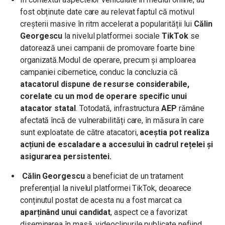
fost obținute date care au relevat faptul că motivul
creșterii masive în ritm accelerat a popularității lui
Călin
Georgescu
la nivelul platformei sociale
TikTok
se
datorează unei campanii de promovare foarte bine
organizată.
Modul de operare, precum și amploarea
campaniei cibernetice, conduc la concluzia că
atacatorul dispune de resurse considerabile,
corelate cu un mod de operare specific unui
atacator statal
. Totodată, infrastructura
AEP
rămâne
afectată încă de vulnerabilități care, în măsura în care
sunt exploatate de către atacatori,
aceștia pot realiza
acțiuni de escaladare a accesului în cadrul rețelei și
asigurarea persistentei.
Călin Georgescu
a beneficiat de un tratament
preferențial la nivelul platformei TikTok, deoarece
conținutul postat de acesta nu a fost marcat ca
aparținând unui candidat
, aspect ce a favorizat
diseminarea în masă, videoclipurile publicate nefiind