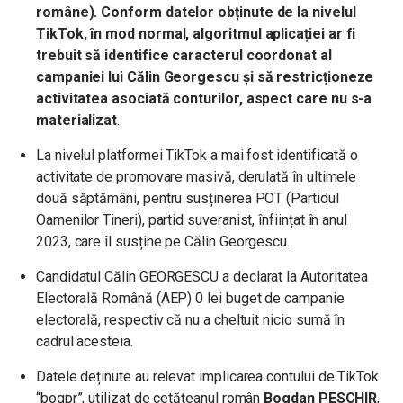
române).
Conform datelor obținute de la nivelul
TikTok, în mod normal, algoritmul aplicației ar fi
trebuit să identifice caracterul coordonat al
campaniei lui Călin Georgescu și să restricționeze
activitatea asociată conturilor, aspect care nu s-a
materializat
.
La nivelul platformei TikTok a mai fost identificată o
activitate de promovare masivă, derulată în ultimele
două săptămâni, pentru susținerea POT (Partidul
Oamenilor Tineri), partid suveranist, înființat în anul
2023, care îl susține pe Călin Georgescu.
Candidatul Călin GEORGESCU a declarat la Autoritatea
Electorală Română (AEP) 0 lei buget de campanie
electorală, respectiv că nu a cheltuit nicio sumă în
cadrul acesteia.
Datele deținute au relevat implicarea contului de TikTok
“bogpr”, utilizat de cetățeanul român
Bogdan PESCHIR
,