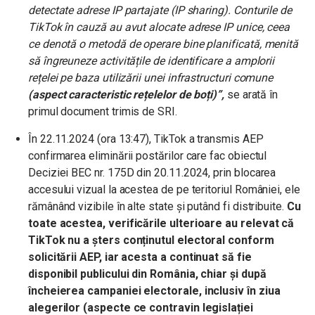
detectate adrese IP partajate (IP sharing). Conturile de
TikTok în cauză au avut alocate adrese IP unice, ceea
ce denotă o metodă de operare bine planificată, menită
să îngreuneze activitățile de identificare a amplorii
rețelei pe baza utilizării unei infrastructuri comune
(aspect caracteristic rețelelor de boți)”,
se arată în
primul document trimis de SRI.
În 22.11.2024 (ora 13:47), TikTok a transmis AEP
confirmarea eliminării postărilor care fac obiectul
Deciziei BEC nr. 175D din 20.11.2024, prin blocarea
accesului vizual la acestea de pe teritoriul României, ele
rămânând vizibile în alte state și putând fi distribuite.
Cu
toate acestea, verificările ulterioare au relevat că
TikTok nu a șters conținutul electoral conform
solicitării AEP, iar acesta a continuat să fie
disponibil publicului din România, chiar și după
încheierea campaniei electorale, inclusiv în ziua
alegerilor (aspecte ce contravin legislației