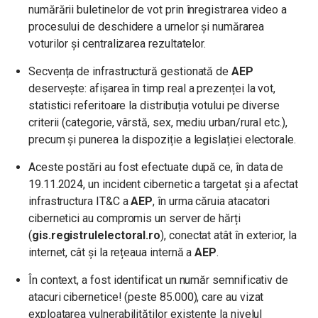
numărării buletinelor de vot prin înregistrarea video a
procesului de deschidere a urnelor și numărarea
voturilor și centralizarea rezultatelor.
Secvența de infrastructură gestionată de
AEP
deservește: afișarea în timp real a prezenței la vot,
statistici referitoare la distribuția votului pe diverse
criterii (categorie, vârstă, sex, mediu urban/rural etc.),
precum și punerea la dispoziție a legislației electorale.
Aceste postări au fost efectuate după ce, în data de
19.11.2024, un incident cibernetic a targetat și a afectat
infrastructura IT&C a
AEP
, în urma căruia atacatori
cibernetici au compromis un server de hărți
(
gis.registrulelectoral.ro
), conectat atât în exterior, la
internet, cât și la rețeaua internă a
AEP
.
În context, a fost identificat un număr semnificativ de
atacuri cibernetice! (peste 85.000), care au vizat
exploatarea vulnerabilităților existente la nivelul