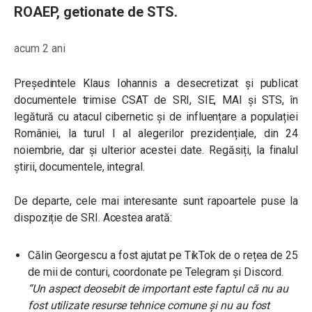
ROAEP, getionate de STS.
acum 2 ani
Președintele Klaus Iohannis a desecretizat și publicat
documentele trimise CSAT de SRI, SIE, MAI și STS, în
legătură cu atacul cibernetic și de influențare a populației
României, la turul I al alegerilor prezidențiale, din 24
noiembrie, dar și ulterior acestei date. Regăsiți, la finalul
știrii, documentele, integral.
De departe, cele mai interesante sunt rapoartele puse la
dispoziție de SRI. Acestea arată:
Călin Georgescu a fost ajutat pe TikTok de o rețea de 25
de mii de conturi, coordonate pe Telegram și Discord.
“
Un aspect deosebit de important este faptul că nu au
fost utilizate resurse tehnice comune și nu au fost