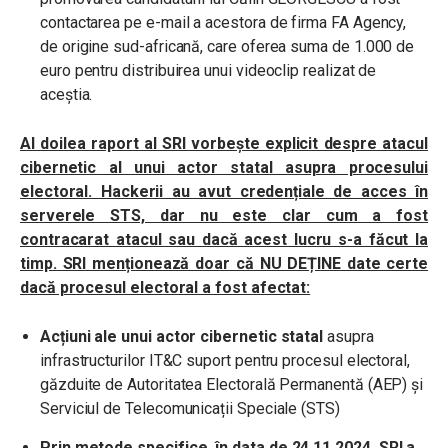
contactarea pe e-mail a acestora de firma FA Agency,
de origine sud-africană, care oferea suma de 1.000 de
euro pentru distribuirea unui videoclip realizat de
aceștia.
Al doilea raport al SRI vorbește explicit despre atacul
cibernetic al unui actor statal asupra procesului
electoral. Hackerii au avut credențiale de acces în
serverele STS, dar nu este clar cum a fost
contracarat atacul sau dacă acest lucru s-a făcut la
timp. SRI menționează doar că NU DEȚINE date certe
dacă procesul electoral a fost afectat:
Acțiuni ale unui actor cibernetic statal
asupra
infrastructurilor IT&C suport pentru procesul electoral,
găzduite de Autoritatea Electorală Permanentă (AEP) și
Serviciul de Telecomunicații Speciale (STS)
Prin metode specifice, în data de 24.11.2024, SRI a