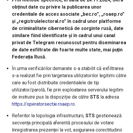
obținut date cu privire la publicarea unor
credentiale de acces asociate „bec.ro”, „roaep.ro”
și „registrulelectoral.ro” în cadrul unor platforme
de criminalitate cibernetică de sorginte rusă, date
similare fiind identificate și în cadrul unui canal
privat de Telegram recunoscut pentru diseminarea
de date exfiltrate din foarte multe state, mai puțin
Federația Rusă.
În urma verificărilor demarate s-a stabilit că exfiltrarea
s-a realizat fie prin targetarea utilizatorilor legitimi către
care au fost distribuite credentialele de tip
utilizator/parolă, fie prin exploatarea serverului legitim
de instruire pus la dispoziție de către
STS
la adresa
https://operatorsectie.roaep.ro
.
Referitor la topologia infrastructurii,
STS
gestionează
secvența principală aferentă procesului de votare:
înregistrarea prezenței la vot, asigurarea corectitudinii