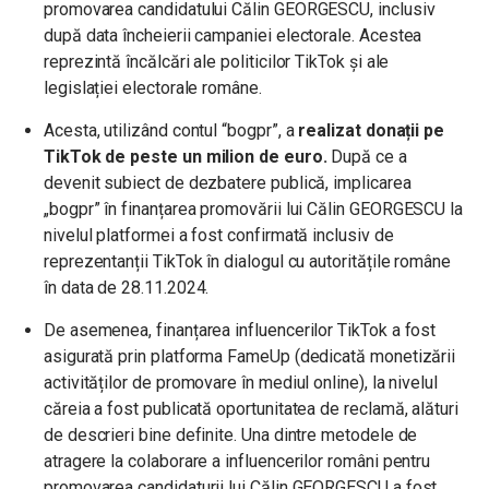
promovarea candidatului Călin GEORGESCU, inclusiv
după data încheierii campaniei electorale. Acestea
reprezintă încălcări ale politicilor TikTok și ale
legislației electorale române.
Acesta, utilizând contul “bogpr”, a
realizat donații pe
TikTok de peste un milion de euro.
După ce a
devenit subiect de dezbatere publică, implicarea
„bogpr” în finanțarea promovării lui Călin GEORGESCU la
nivelul platformei a fost confirmată inclusiv de
reprezentanții TikTok în dialogul cu autoritățile române
în data de 28.11.2024.
De asemenea, finanțarea influencerilor TikTok a fost
asigurată prin platforma FameUp (dedicată monetizării
activităților de promovare în mediul online), la nivelul
căreia a fost publicată oportunitatea de reclamă, alături
de descrieri bine definite. Una dintre metodele de
atragere la colaborare a influencerilor români pentru
promovarea candidaturii lui Călin GEORGESCU a fost