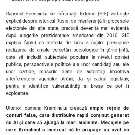
Raportul Serviciului de Informații Externe (SIE) vorbește
explicit despre
istoricul Rusiei de interferență în procesele
electorale din alte state, practică devenită mai evidentă
după alegerile prezidențiale americane din 2016. SIE
explică faptul că metoda de lucru a rușilor presupune
realizarea de ample cercetări sociologice în țările-țintă,
care să includă subiectele populare la nivelul opiniei
publice, perspectivele politice ale unor candidați sau ale
unor partide, măsurile luate de autorități împotriva
interferențelor agenților străini, dar și cadrul legislativ,
pentru a identifica vulnerabilități și breșe ce pot fi
exploatate.
Ulterior, oamenii Kremlinului creează
ample rețele de
conturi false, care distribuire rapid conținut generat
cu AI și care să ajungă la mari audiențe. Mesajele pe
care Kremlinul a încercat să le propage au avut ca