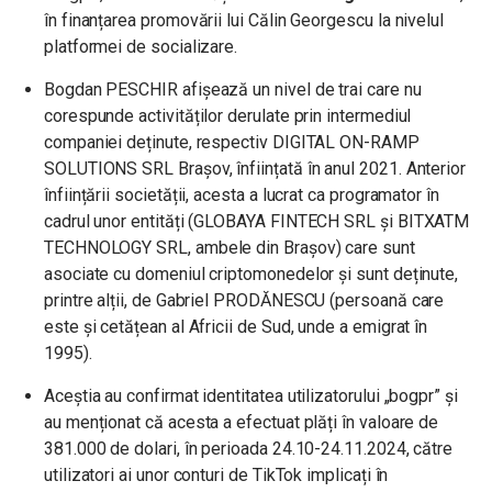
în finanțarea promovării lui Călin Georgescu la nivelul
platformei de socializare.
Bogdan PESCHIR afișează un nivel de trai care nu
corespunde activităților derulate prin intermediul
companiei deținute, respectiv DIGITAL ON-RAMP
SOLUTIONS SRL Brașov, înființată în anul 2021. Anterior
înființării societății, acesta a lucrat ca programator în
cadrul unor entități (GLOBAYA FINTECH SRL și BITXATM
TECHNOLOGY SRL, ambele din Brașov) care sunt
asociate cu domeniul criptomonedelor și sunt deținute,
printre alții, de Gabriel PRODĂNESCU (persoană care
este și cetățean al Africii de Sud, unde a emigrat în
1995).
Aceștia au confirmat identitatea utilizatorului „bogpr” și
au menționat că acesta a efectuat plăți în valoare de
381.000 de dolari, în perioada 24.10-24.11.2024, către
utilizatori ai unor conturi de TikTok implicați în