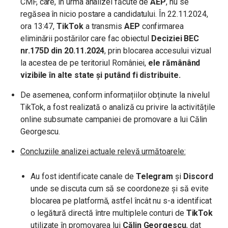
CMF, care, în urma analizei făcute de
AEP
, nu se
regăsea în nicio postare a candidatului.
În 22.11.2024,
ora 13:47,
TikTok
a transmis
AEP
confirmarea
eliminării postărilor care fac obiectul
Deciziei BEC
nr.175D din 20.11.2024
, prin blocarea accesului vizual
la acestea de pe teritoriul României,
ele rămânând
vizibile în alte state și putând fi distribuite.
De asemenea, conform informațiilor obținute la nivelul
TikTok, a fost realizată o analiză cu privire la activitățile
online subsumate campaniei de promovare a lui Călin
Georgescu.
Concluziile analizei actuale relevă următoarele:
Au fost identificate canale de
Telegram
și
Discord
unde se discuta cum să se coordoneze și să evite
blocarea pe platformă, astfel încât nu s-a identificat
o legătură directă între multiplele conturi de
TikTok
utilizate în promovarea lui
Călin Georgescu
, dat