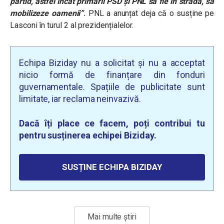
partid, astfel încât primarii PSD și PNL să fie în stradă, să
mobilizeze oamenii”
.
PNL a anunțat deja că o susține pe
Lasconi în turul 2 al prezidențialelor.
Echipa Biziday nu a solicitat și nu a acceptat
nicio formă de finanțare din fonduri
guvernamentale. Spațiile de publicitate sunt
limitate, iar reclama neinvazivă.
Dacă îți place ce facem, poți contribui tu
pentru susținerea echipei Biziday.
SUSȚINE ECHIPA BIZIDAY
Mai multe știri