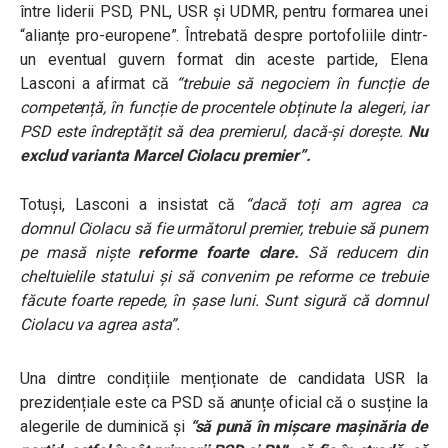
între liderii PSD, PNL, USR și UDMR, pentru formarea unei
“alianțe pro-europene”. Întrebată despre portofoliile dintr-
un eventual guvern format din aceste partide, Elena
Lasconi a afirmat că
“trebuie să negociem în funcție de
competență, în funcție de procentele obținute la alegeri, iar
PSD este îndreptățit să dea premierul, dacă-și dorește.
Nu
exclud varianta Marcel Ciolacu premier”.
Totuși, Lasconi a insistat că
“dacă toți am agrea ca
domnul Ciolacu să fie următorul premier, trebuie să punem
pe masă niște
reforme foarte clare.
Să reducem din
cheltuielile statului și să convenim pe reforme ce trebuie
făcute foarte repede, în șase luni. Sunt sigură că domnul
Ciolacu va agrea asta”.
Una dintre condițiile menționate de candidata USR la
prezidențiale este ca PSD să anunțe oficial că o susține la
alegerile de duminică și
“să pună în mișcare mașinăria de