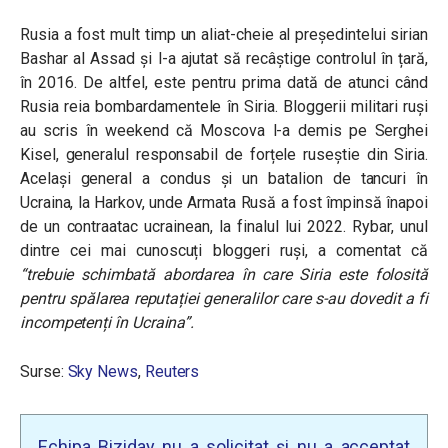
Rusia a fost mult timp un aliat-cheie al președintelui sirian
Bashar al Assad și l-a ajutat să recâștige controlul în țară,
în 2016. De altfel, este pentru prima dată de atunci când
Rusia reia bombardamentele în Siria. Bloggerii militari ruși
au scris în weekend că Moscova l-a demis pe Serghei
Kisel, generalul responsabil de forțele ruseștie din Siria.
Același general a condus și un batalion de tancuri în
Ucraina, la Harkov, unde Armata Rusă a fost împinsă înapoi
de un contraatac ucrainean, la finalul lui 2022. Rybar, unul
dintre cei mai cunoscuți bloggeri ruși, a comentat că
“trebuie schimbată abordarea în care Siria este folosită
pentru spălarea reputației generalilor care s-au dovedit a fi
incompetenți în Ucraina”.
Surse:
Sky News
,
Reuters
Echipa Biziday nu a solicitat și nu a acceptat