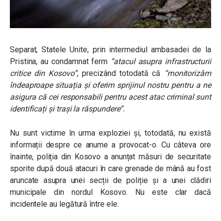
Separat, Statele Unite, prin intermediul ambasadei de la
Pristina, au condamnat ferm
“atacul asupra infrastructurii
critice din Kosovo”
, precizând totodată că
“monitorizăm
îndeaproape situația și oferim sprijinul nostru pentru a ne
asigura că cei responsabili pentru acest atac criminal sunt
identificați și trași la răspundere”.
Nu sunt victime în urma exploziei și, totodată, nu există
informații despre ce anume a provocat-o. Cu câteva ore
înainte, poliția din Kosovo a anunțat măsuri de securitate
sporite după două atacuri în care grenade de mână au fost
aruncate asupra unei secții de poliție și a unei clădiri
municipale din nordul Kosovo. Nu este clar dacă
incidentele au legătură între ele.