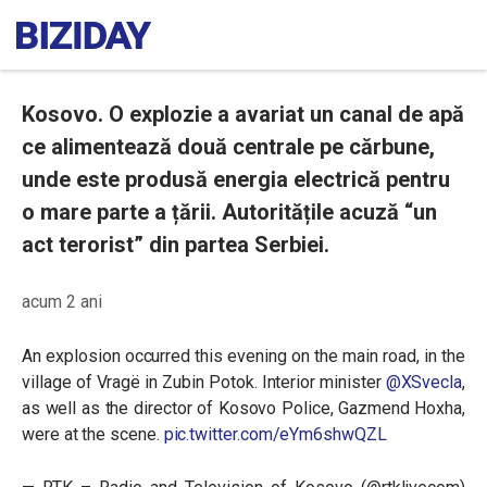
Kosovo. O explozie a avariat un canal de apă
ce alimentează două centrale pe cărbune,
unde este produsă energia electrică pentru
o mare parte a țării. Autoritățile acuză “un
act terorist” din partea Serbiei.
acum 2 ani
An explosion occurred this evening on the main road, in the
village of Vragë in Zubin Potok. Interior minister
@XSvecla
,
as well as the director of Kosovo Police, Gazmend Hoxha,
were at the scene.
pic.twitter.com/eYm6shwQZL