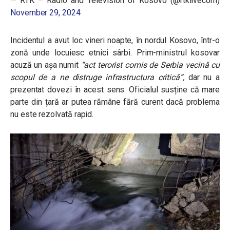
— RTK – Radio and Television of Kosovo (@rtklivecom)
November 29, 2024
Incidentul a avut loc vineri noapte, în nordul Kosovo, într-o
zonă unde locuiesc etnici sârbi. Prim-ministrul kosovar
acuză un așa numit
“act terorist comis de Serbia vecină cu
scopul de a ne distruge infrastructura critică”,
dar nu a
prezentat dovezi în acest sens. Oficialul susține că mare
parte din țară ar putea rămâne fără curent dacă problema
nu este rezolvată rapid.