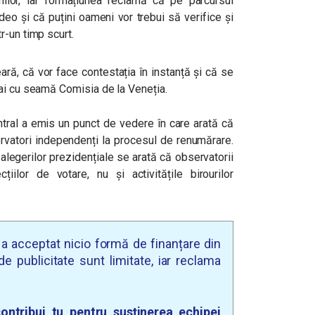
nilor, iar formațiunea reclamă că pe parcursul
eo și că puțini oameni vor trebui să verifice și
r-un timp scurt.
seară, că vor face contestația în instanță și că se
mai cu seamă Comisia de la Veneția.
ntral a emis un punct de vedere în care arată că
ervatori independenți la procesul de renumărare.
alegerilor prezidențiale se arată că observatorii
cțiilor de votare, nu și activitățile birourilor
u a acceptat nicio formă de finanțare din
e publicitate sunt limitate, iar reclama
ontribui tu pentru susținerea echipei