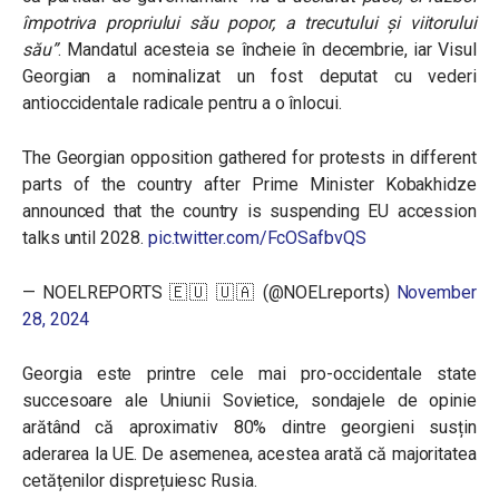
împotriva propriului său popor, a trecutului și viitorului
său”
.
Mandatul acesteia se încheie în decembrie, iar Visul
Georgian a nominalizat un fost deputat cu vederi
antioccidentale radicale pentru a o înlocui.
The Georgian opposition gathered for protests in different
parts of the country after Prime Minister Kobakhidze
announced that the country is suspending EU accession
talks until 2028.
pic.twitter.com/FcOSafbvQS
— NOELREPORTS 🇪🇺 🇺🇦 (@NOELreports)
November
28, 2024
Georgia este printre cele mai pro-occidentale state
succesoare ale Uniunii Sovietice, sondajele de opinie
arătând că aproximativ 80% dintre georgieni susțin
aderarea la UE. De asemenea, acestea arată că majoritatea
cetățenilor disprețuiesc Rusia.