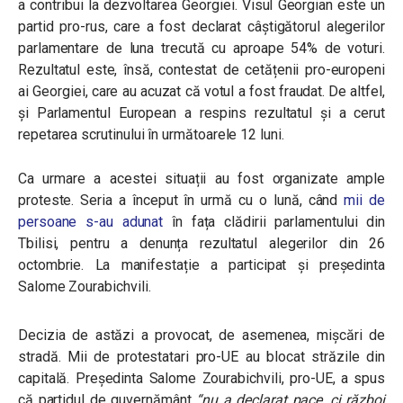
a contribui la dezvoltarea Georgiei. Visul Georgian este un
partid pro-rus, care a fost declarat câștigătorul alegerilor
parlamentare de luna trecută cu aproape 54% de voturi.
Rezultatul este, însă, contestat de cetățenii pro-europeni
ai Georgiei, care au acuzat că votul a fost fraudat. De altfel,
și Parlamentul European a respins rezultatul și a cerut
repetarea scrutinului în următoarele 12 luni.
Ca urmare a acestei situații au fost organizate ample
proteste. Seria a început în urmă cu o lună, când
mii de
persoane s-au adunat
în fața clădirii parlamentului din
Tbilisi, pentru a denunța rezultatul alegerilor din 26
octombrie. La manifestație a participat și președinta
Salome Zourabichvili.
Decizia de astăzi a provocat, de asemenea, mișcări de
stradă. Mii de protestatari pro-UE au blocat străzile din
capitală. Președinta Salome Zourabichvili, pro-UE, a spus
că partidul de guvernământ
“nu a declarat pace, ci război