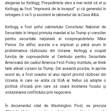
alegerea lui Kellogg. Președintele ales a mai notat că el și
Kellogg au fost “împreună de la început” și că generalul în
retragere îi va fi și asistent la cabinetul de la Casa Albă.
Kellogg a fost șeful cabinetului Consiliului Național de
Securitate în timpul primului mandat al lui Trump și consilier
pentru securitate națională al vicepreședintelui Mike
Pence. De altfel, acesta s-a implicat și până acum în
problematica războiului din Ucraina. Kellogg a ocupat
funcția de copreședinte al Centrului pentru Securitate
Americană din cadrul America First Policy Institute, un think
tank aliniat viziunii lui Trump. Din această poziție, în aprilie
acest an, a fost coautor al unui raport privind războiul din
Ucraina, în care se arăta că SUA ar trebui să adopte o
politică oficială prin care să ceară încetarea focului și
soluționarea conflictului prin negociere.
În documentul citat de Washington Post, se preciza