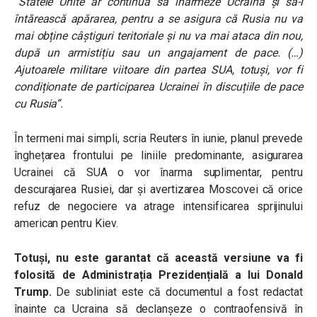
“Statele Unite ar continua să înarmeze Ucraina și să-i
întărească apărarea, pentru a se asigura că Rusia nu va
mai obține câștiguri teritoriale și nu va mai ataca din nou,
după un armistițiu sau un angajament de pace. (…)
Ajutoarele militare viitoare din partea SUA, totuși, vor fi
condiționate de participarea Ucrainei în discuțiile de pace
cu Rusia”.
În termeni mai simpli, scria Reuters în iunie, planul prevede
înghețarea frontului pe liniile predominante, asigurarea
Ucrainei că SUA o vor înarma suplimentar, pentru
descurajarea Rusiei, dar și avertizarea Moscovei că orice
refuz de negociere va atrage intensificarea sprijinului
american pentru Kiev.
Totuși, nu este garantat că această versiune va fi
folosită de Administrația Prezidențială a lui Donald
Trump.
De subliniat este că documentul a fost redactat
înainte ca Ucraina să declanșeze o contraofensivă în